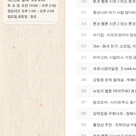
316
툰코 웹툰 시즌 2 또는 툰코리아
315
중년나라 여기 사람 많더라 - 남­양
314
툰코 웹툰 시즌 2 또는 툰코리아
313
아기집 - 미프진코리아 정보
312
1km - 동네 친구, 소모임, 이
311
비아그라, 시알리스 가장 
310
코로나경마일정 【 rudak
309
강동원 로제 열애설 - 떡볶
308
뉴토끼 웹툰 NEWTOKI 최
307
링크모야 - 사이트주소 찾기
306
강제징용 우회사과 - 장례
305
출장샵 추천 - 진짜만남 어