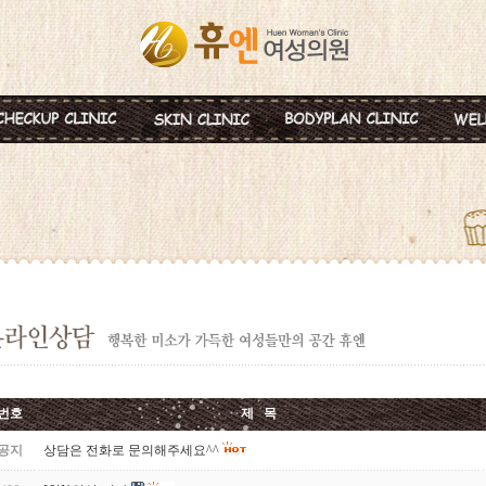
혈액종합검진
MTS
비만약물요법
신
미혼여성검진
IPL
지방분해주사
비
초기임신검진
Ionzyme
HPL 지방용해술
백
웨딩검진
레스틸렌
카복시테라피
태
갱년기검진
메디톡신
골
백신프로그램
번호
제 목
공지
상담은 전화로 문의해주세요^^