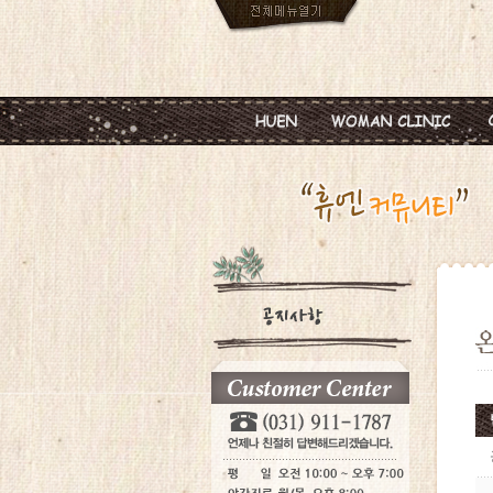
인사말
임신
진료안내
피임
진료시간
월경이상
병원둘러보기
질염 및 성병
찾아오시는길
갱년기 및 폐경
여성성형