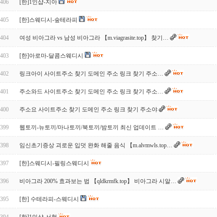
406
[한]1인샵-지아
405
[한]스웨디시-숲테라피
404
여성 비아그라 vs 남성 비아그라 【m.viagrasite.top】 찾기…
403
[한]아로마-달콤스웨디시
402
링크아이 사이트주소 찾기 도메인 주소 링크 찾기 주소…
401
주소와드 사이트주소 찾기 도메인 주소 링크 찾기 주소…
400
주소요 사이트주소 찾기 도메인 주소 링크 찾기 주소야
399
웹토끼-뉴토끼/마나토끼/북토끼/밤토끼 최신 업데이트 …
398
임신초기증상 괴로운 입덧 완화 해줄 음식 【m.alvmwls.top…
397
[한]스웨디시-필링스웨디시
396
비아그라 200% 효과보는 법 【qldkrmfk.top】 비아그라 시알…
395
[한] 수테라피-스웨디시