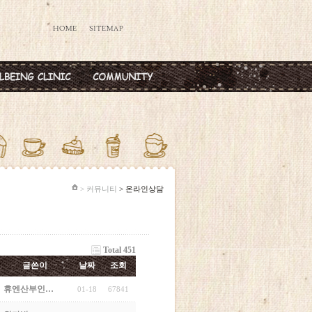
데렐라주사
공지사항
타민칵테일
옥주사
반·마늘주사
다공증주사
> 커뮤니티
> 온라인상담
Total 451
글쓴이
날짜
조회
휴엔산부인…
01-18
67841