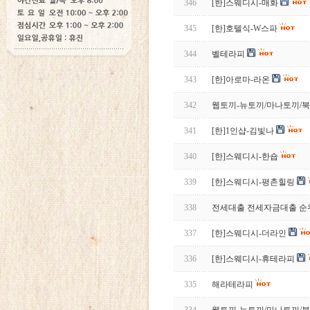
346
[한]스웨디시-매화
345
[한]호텔식-W스파
344
벨테라피
343
[한]아로마-라온
342
웹토끼-뉴토끼/마나토끼/북
341
[한]1인샵-김빛나
340
[한]스웨디시-한숍
339
[한]스웨디시-평촌힐링
338
전세대출 전세자금대출 순
337
[한]스웨디시-더라인
336
[한]스웨디시-휴테라피
335
해라테라피