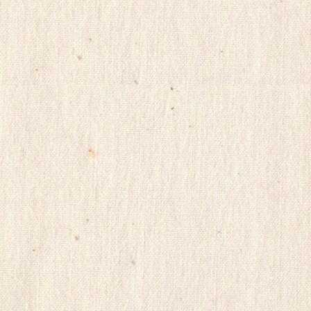
모
아
24parmacy
mifegymiso
viagrastore
poao71
강
직
도
올
리
는
법
파
워
맨
Mifegymiso
코
리
아
건
강
무
료
만
남
어