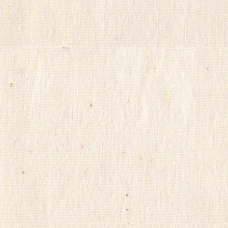
국
myilsag
코
리
아
e
뉴
스
alvmwls
비
아
365
출
장
파
란
출
장
마
사
지
yudo82
yano77
주
소
야
미