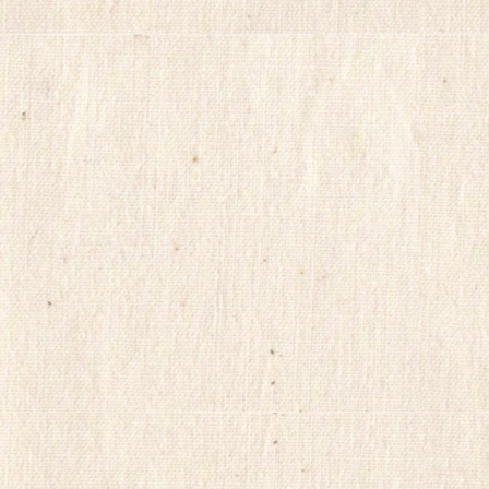
플
만
남
사
이
트
순
위
viame2
kajino
onnews
합
몸
출
장
gkskdirrnr
24
시
간
대
출
ViagraSite
채
팅
사
이
트