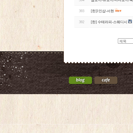
394
웹토끼-뉴토끼/마나토끼/북
393
[한]1인샵-서현
392
[한] 수테라피-스웨디시
24
약
국
24Parmacy
우
즐
성
비
아
탑-
프
릴
리
지
구
입
gmdqnswp
alvmwls.xyz