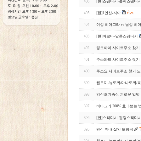
406
[한]스웨디시-홀릭스웨디
405
[한]1인샵-지아
404
여성 비아그라 vs 남성 비아그라
403
[한]아로마-달콤스웨디시
402
링크아이 사이트주소 찾기 
401
주소와드 사이트주소 찾기 
400
주소요 사이트주소 찾기 도
399
웹토끼-뉴토끼/마나토끼/북
398
임신초기증상 괴로운 입덧 완화 
397
비아그라 200% 효과보는 법 
396
[한]스웨디시-필링스웨디
395
만삭 아내 살인 보험금