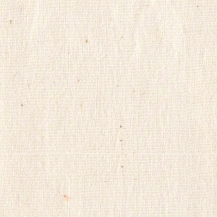
비
아
탑-
시
알
리
스
구
입
skrxo
qldkahf
실
시
간
무
료
채
팅
viagrasite
euromifegyn
althdirrnr
비
아
센
터
insuradb
18