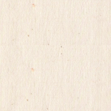
순
위
미
소
약
국
비
아
몰
비
아
마
켓
링
크
114
시
알
리
스
정
품
구
입
캔
디
약