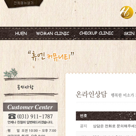
인사말
임신
혈액종합검진
MTS
진료안내
피임
미혼여성검진
IPL
진료시간
월경이상
초기임신검진
Ionz
병원둘러보기
질염 및 성병
웨딩검진
레스
찾아오시는길
갱년기 및 폐경
갱년기검진
메디
여성성형
백신프로그램
번호
공지
상담은 전화로 문의해주세요