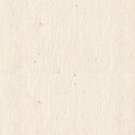
프
진
구
매
후
기
miko114
광
주
출
.
장
샵
rudak
vianews
Gmdqnswp
미
프
진
코
리
아
totoranking
moneyprime
돔
클
럽