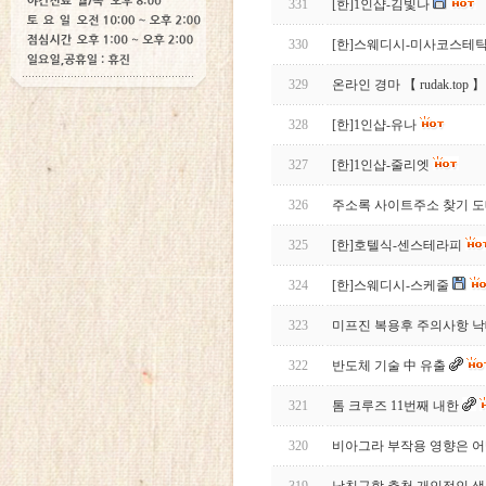
331
[한]1인샵-김빛나
330
[한]스웨디시-미사코스테
329
온라인 경마 【 rudak.t
328
[한]1인샵-유나
327
[한]1인샵-줄리엣
326
주소록 사이트주소 찾기 도
325
[한]호텔식-센스테라피
324
[한]스웨디시-스케줄
323
미프진 복용후 주의사항 
322
반도체 기술 中 유출
321
톰 크루즈 11번째 내한
320
비아그라 부작용 영향은 