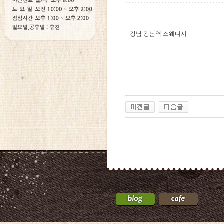
강남 강남역 스웨디시
24
약
국
24Parmacy
우
즐
성
비
아
탑-
프
릴