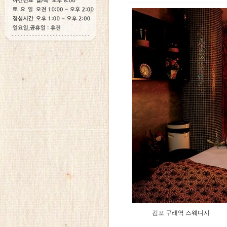
김포 구래역 스웨디시