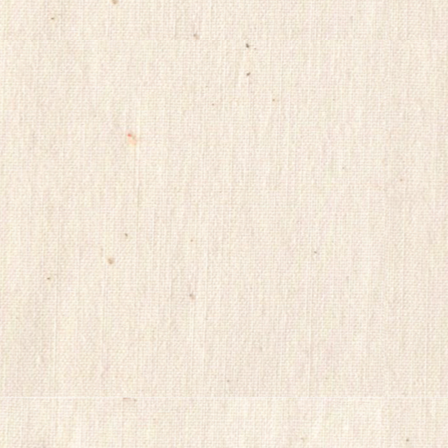
HD
포
럼
skrxodir
qmn320
financedb
대
출
후
기
최
신
토
렌
트
사
이
트
순
위
미
소
약
국
미
프
진