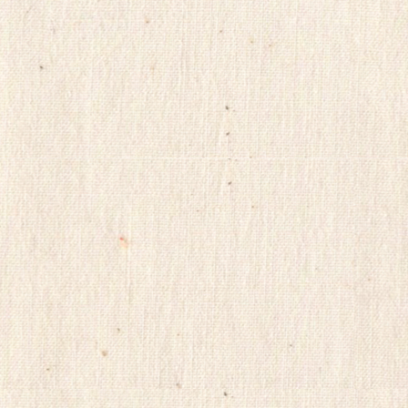
e
뉴
스
alvmwls
비
아
365
출
장
파
란
출
장
마
사
지
yudo82
yano77
주
소
야
미
프
진
구
매
후