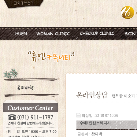
인사말
임신
혈액종합검진
MTS
진료안내
피임
미혼여성검진
IPL
진료시간
월경이상
초기임신검진
Ionz
병원둘러보기
질염 및 성병
웨딩검진
레스
찾아오시는길
갱년기 및 폐경
갱년기검진
메디
여성성형
백신프로그램
작성일 : 22-10-07 16:36
수애1인샵스웨디시
글쓴이 :
왓다박