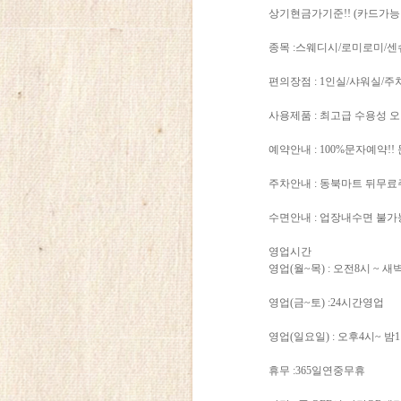
상기현금가기준!! (카드가
종목 :스웨디시/로미로미/
편의장점 : 1인실/샤워실/
사용제품 : 최고급 수용성 
예약안내 : 100%문자예약!
주차안내 : 동북마트 뒤무
수면안내 : 업장내수면 불
영업시간
영업(월~목) : 오전8시 ~ 새
영업(금~토) :24시간영업
영업(일요일) : 오후4시~ 밤
휴무 :365일연중무휴