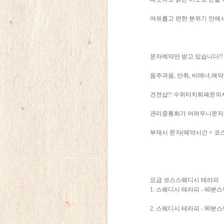
여유롭고 편한 분위기 안에서
문자예약만 받고 있습니다!!
음주과음, 만취, 비매너,예
건전샵!! 수위터치퇴폐문
관리중통화가 어려우니문자
부재시 문자(예약시간 + 코
요금 코스스웨디시 테라피
1. 스웨디시 테라피 - 60분스
2. 스웨디시 테라피 - 90분스