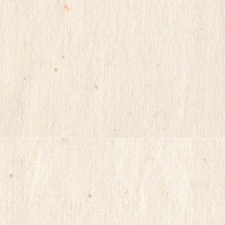
국
비
아
몰
비
아
마
켓
링
크
114
시
알
리
스
정
품
구
입
캔
디
약
국
myilsag
코
리
아