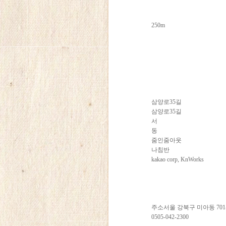
250m
삼양로35길
삼양로35길
서
동
줌인줌아웃
나침반
kakao corp, KnWorks
주소서울 강북구 미아동 701
0505-042-2300