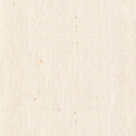
트
순
위
viame2
kajino
onnews
합
몸
출
장
gkskdirrnr
24
시
간
대
출
ViagraSite
채
팅
사
이
트
순
위
미
소
약