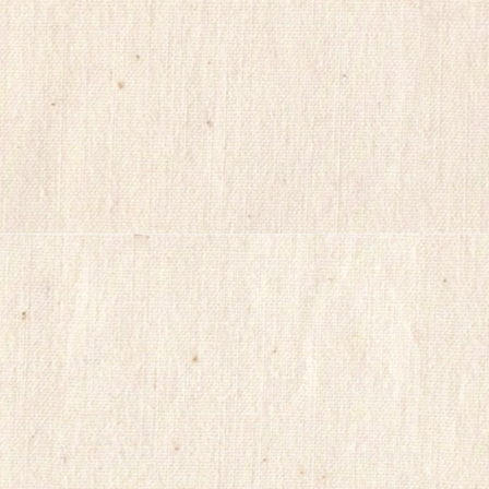
poao71
강
직
도
올
리
는
법
파
워
맨
Mifegymiso
코
리
아
건
강
무
료
만
남
어
플
만
남
사
이