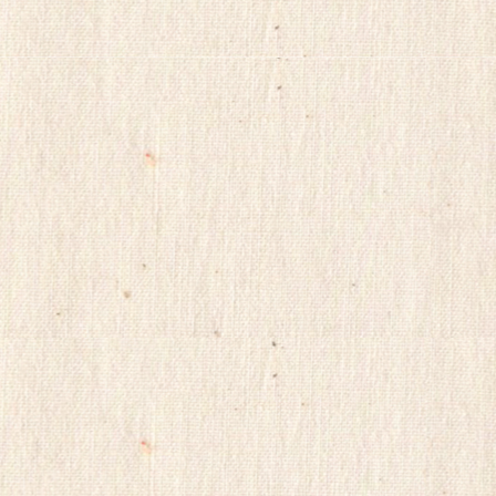
리
스
구
입
skrxo
qldkahf
실
시
간
무
료
채
팅
viagrasite
euromifegyn
althdirrnr
비
아
센
터
insuradb
18
모
아
24parmacy
mifegymiso
viagrastore