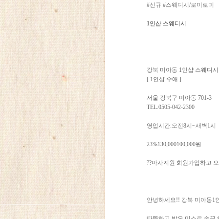
#신규 #스웨디시/로미로미
1인샵 스웨디시
강북 미아동 1인샵 스웨디시
[ 1인샵 수애 ]
서울 강북구 미아동 701-3
TEL.0505-042-2300
영업시간:오전8시~새벽1시
23%130,000100,000원
??마사지원 회원가입하고 오
안녕하세요!! 강북 미아동
따뜻하고 밝은 미소로 손끝 