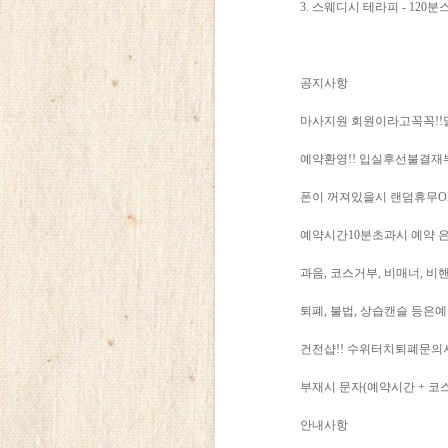
3. 스웨디시 테라피 - 120분
공지사항
마사지원 회원이라고꼭꼭!!
예약환영!! 입실후선불결재
폰이 꺼져있을시 랜덤휴무O
예약시간10분초과시 예약 
과음, 코스거부, 비매너, 비
퇴폐, 불법, 상습캔슬 등은
건전샵!! 수위터치퇴폐문
부재시 문자(예약시간 + 코
안내사항