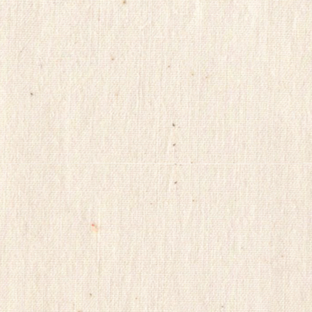
그
비
아
구
매
bakala
racingbest
koreaviagra
신
규
노
제
휴
사
이
트
미
페
프
리
스
톤
유
머
판
vnnd33
MifeSilo