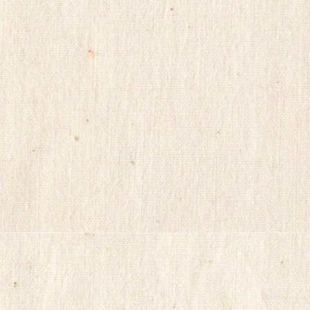
기
miko114
광
주
출
.
장
샵
rudak
vianews
Gmdqnswp
미
프
진
코
리
아
totoranking
moneyprime
돔
클
럽
DOMCLUB.top
미
프
블
로