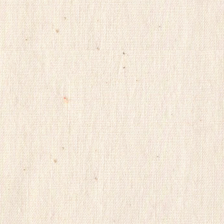
euromifegyn
노
란
출
장
샵
reu112
gyeongma
밍
키
넷
주
소
ViagraSilo
healthdb
LevitraKR
돔
클
럽
DOMCLUB
웹
토
끼
뉴
토
끼
천
사