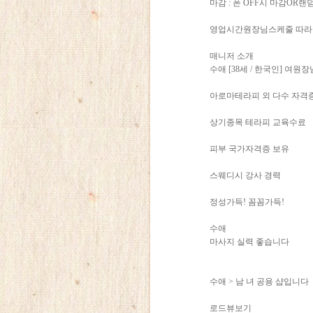
마감 : 폰 OFF시 마감OR
영업시간원장님스케줄 따
매니저 소개
수애 [38세 / 한국인] 여원장
아로마테라피 외 다수 자격
상기종목 테라피 교육수료
피부 국가자격증 보유
스웨디시 강사 경력
정성가득! 꼼꼼가득!
수애
마사지 실력 좋습니다
수애 > 남 녀 공용 샵입니다
로드뷰보기