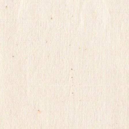
시
알
리
스
구
매
미
프
뉴
스
woao50
miko114
미
프
진
약
국
구
입
방
법
비
아
랭
킹
allmy