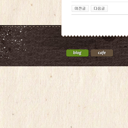
24
약
국
24Parmacy
우
즐
성
비
아
탑-
프
릴
리
지
구
입
gmdqnswp
alvmwls.xyz
비
아
탑-
시
알