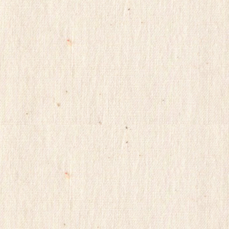
진
구
매
후
기
miko114
광
주
출
.
장
샵
rudak
vianews
Gmdqnswp
미
프
진
코
리
아
totoranking
moneyprime
돔
클
럽
DOMCLUB.top