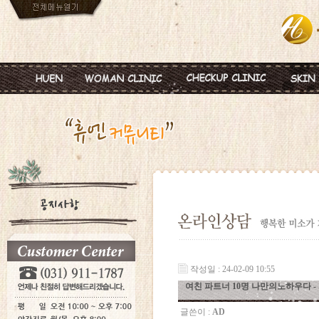
인사말
임신
혈액종합검진
MTS
진료안내
피임
미혼여성검진
IPL
진료시간
월경이상
초기임신검진
Ionz
병원둘러보기
질염 및 성병
웨딩검진
레스
찾아오시는길
갱년기 및 폐경
갱년기검진
메디
여성성형
백신프로그램
작성일 : 24-02-09 10:55
여친 파트너 10명 나만의노하우다 - 서­
글쓴이 :
AD