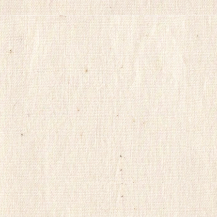
아
건
강
무
료
만
남
어
플
만
남
사
이
트
순
위
viame2
kajino
onnews
합
몸
출
장
gkskdirrnr
24
시
간