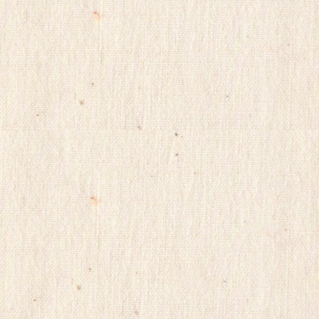
대
출
ViagraSite
채
팅
사
이
트
순
위
미
소
약
국
비
아
몰
비
아
마
켓
링
크
114
시
알