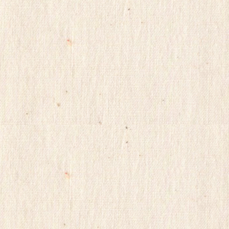
마
사
지
yudo82
yano77
주
소
야
미
프
진
구
매
후
기
miko114
광
주
출
.
장
샵
rudak
vianews
Gmdqnswp
미
프