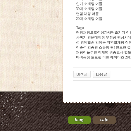
인기 소개팅 어플
30대 소개팅 어플
랜덤 채팅 어플
20대 소개팅 어플
Tags:
랜덤채팅으로여성과채팅즐기기
이
사귀기
인문대학장 무전공
평­상­시­데
성 명예훼손 임혜동
지­역­별­체­팅
장
이준석 김종민
스유밍 짱!
안보현 
채팅어플추천
이재명 위증교사 별
마녀공장
토­토­젤
미친 에이티즈
2­0­
24
약
국
24Parmacy
우
즐
성
비
아