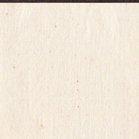
탑-
프
릴
리
지
구
입
gmdqnswp
alvmwls.xyz
비
아
탑-
시
알
리
스
구
입
skrxo
qldkahf
실
시
간
무
료
채
팅