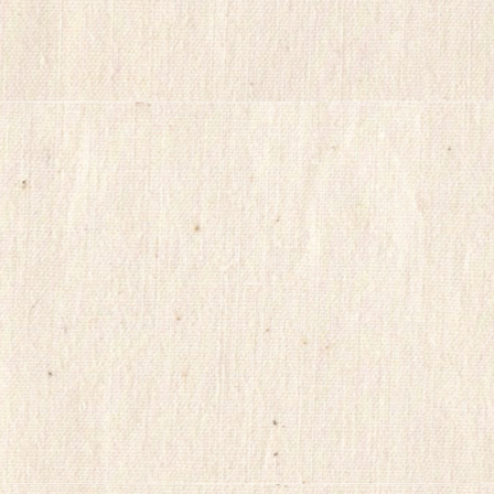
리
스
정
품
구
입
캔
디
약
국
myilsag
코
리
아
e
뉴
스
alvmwls
비
아
365
출
장
파
란
출
장