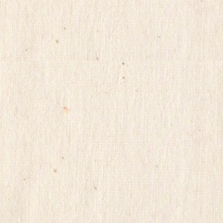
viagrasite
euromifegyn
althdirrnr
비
아
센
터
insuradb
18
모
아
24parmacy
mifegymiso
viagrastore
poao71
강
직
도
올
리
는
법
파
워
맨
Mifegymiso
코
리