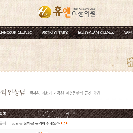
혈액종합검진
MTS
비만약물요법
신
미혼여성검진
IPL
지방분해주사
비
초기임신검진
Ionzyme
HPL 지방용해술
백
웨딩검진
레스틸렌
카복시테라피
태
갱년기검진
메디톡신
골
백신프로그램
번호
제 목
공지
상담은 전화로 문의해주세요^^