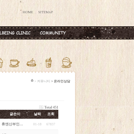
데렐라주사
공지사항
타민칵테일
옥주사
반·마늘주사
다공증주사
> 커뮤니티
> 온라인상담
Total 451
글쓴이
날짜
조회
휴엔산부인…
01-18
67837