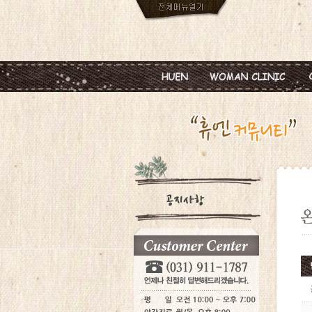
인사말
임신
진료안내
피임
진료시간
월경이상
병원둘러보기
질염 및 성병
찾아오시는길
갱년기 및 폐경
여성성형