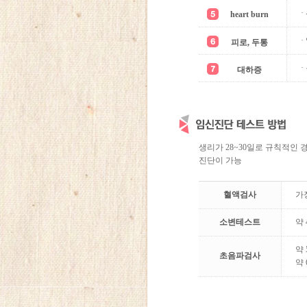
heart burn
·
피로, 두통
대하증
생리가 28~30일로 규칙적인
진단이 가능
혈액검사
가
소변테스트
약
약
초음파검사
약