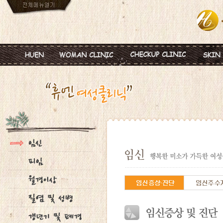
인사말
임신
혈액종합검진
MTS
진료안내
피임
미혼여성검진
IPL
진료시간
월경이상
초기임신검진
Ionz
병원둘러보기
질염 및 성병
웨딩검진
레스
찾아오시는길
갱년기 및 폐경
갱년기검진
메디
여성성형
백신프로그램