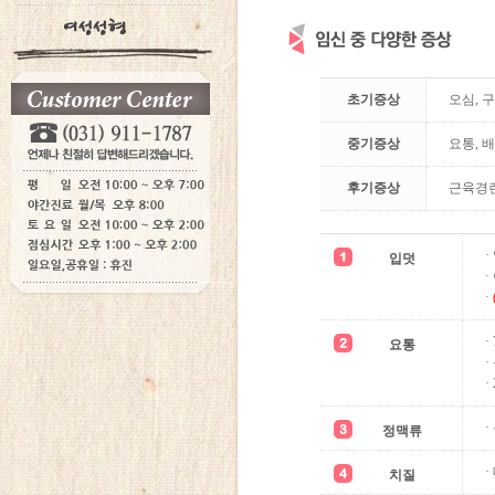
초기증상
오심, 구
중기증상
요통, 
후기증상
근육경련
·
입덧
·
·
·
요통
·
정맥류
치질