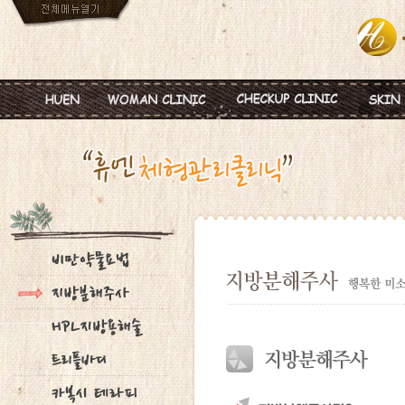
인사말
임신
혈액종합검진
MTS
진료안내
피임
미혼여성검진
IPL
진료시간
월경이상
초기임신검진
Ionz
병원둘러보기
질염 및 성병
웨딩검진
레스
찾아오시는길
갱년기 및 폐경
갱년기검진
메디
여성성형
백신프로그램