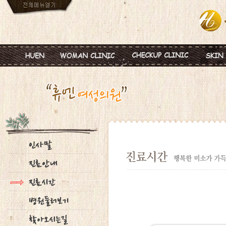
인사말
임신
혈액종합검진
MTS
진료안내
피임
미혼여성검진
IPL
진료시간
월경이상
초기임신검진
Ionz
병원둘러보기
질염 및 성병
웨딩검진
레스
찾아오시는길
갱년기 및 폐경
갱년기검진
메디
여성성형
백신프로그램