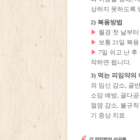
상하지 못하도록 
2) 복용방법
▶
월경 첫 날부터 
▶
보통 21일 복용
▶
7일 쉬고 난 
작하면 됩니다.
3) 먹는 피임약의 
외 임신 감소, 골
소암 예방, 골다공
절염 감소, 불규칙
기 증상 치료