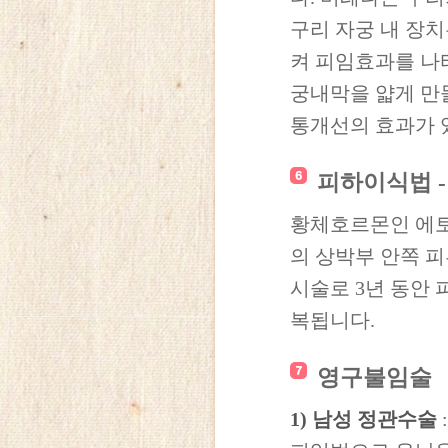
구리 자궁 내 장
켜 피임효과를 나
궁내막을 얇게 만
통개선의 효과가 
피하이식법 
황체호르몬인 에토
의 상박부 안쪽 피
시술로 3년 동안 
복됩니다.
영구불임술
1) 남성 정관수술