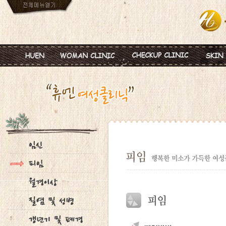
인사말
임신
혈액종합검진
MTS
진료안내
피임
미혼여성검진
IPL
진료시간
월경이상
초기임신검진
Ionz
병원둘러보기
질염 및 성병
웨딩검진
레스
찾아오시는길
갱년기 및 폐경
갱년기검진
메디
여성성형
백신프로그램