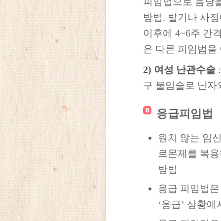
피임법으로 음낭을
방법. 발기나 사정
이후에 4~6주 간
은 다른 피임법을
2) 여성 난관수술
구 불임술로 난자
응급피임법
원치 않는 임신
르몬제를 복용
방법
응급 피임법은
‘응급’ 상황에