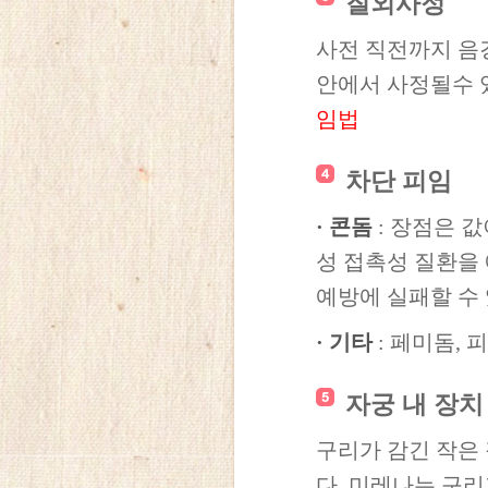
질외사정
사전 직전까지 음
안에서 사정될수 
임법
차단 피임
· 콘돔
: 장점은 
성 접촉성 질환을
예방에 실패할 수 있
· 기타
: 페미돔, 
자궁 내 장치
구리가 감긴 작은
다. 미레나는 구리