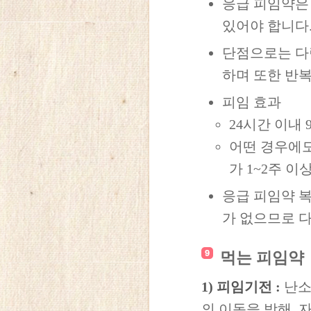
응급 피임약은
있어야 합니다
단점으로는 다
하며 또한 반
피임 효과
24시간 이내 9
어떤 경우에도
가 1~2주 
응급 피임약 복
가 없으므로 다
먹는 피임약
1) 피임기전 :
난소
의 이동을 방해,