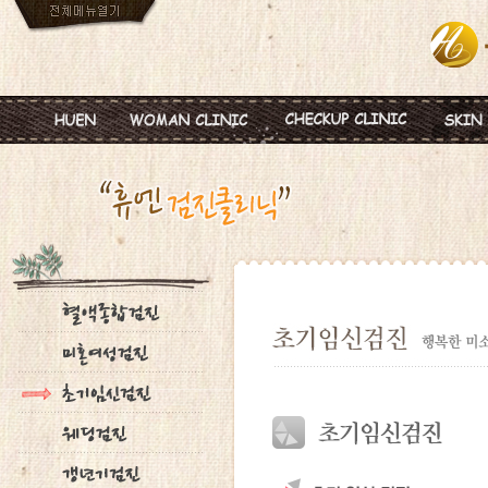
인사말
임신
혈액종합검진
MTS
진료안내
피임
미혼여성검진
IPL
진료시간
월경이상
초기임신검진
Ionz
병원둘러보기
질염 및 성병
웨딩검진
레스
찾아오시는길
갱년기 및 폐경
갱년기검진
메디
여성성형
백신프로그램