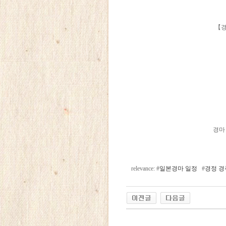
【경
경마
relevance: #
일본경마 일정
#
경정 경
24