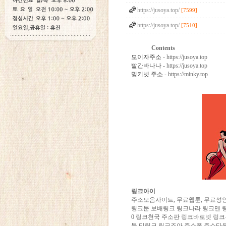
https://jusoya.top/
[7599]
https://jusoya.top/
[7510]
Contents
모이자주소
- https://jusoya.top
빨간바나나
- https://jusoya.top
밍키넷 주소
- https://minky.top
링크아이
주소모음사이트, 무료웹툰, 무료성
링크문 보배링크 링크나라 링크맨 링
0 링크천국 주소판 링크바로넷 링
블 티링크 링크조아 주소퐁 주소타