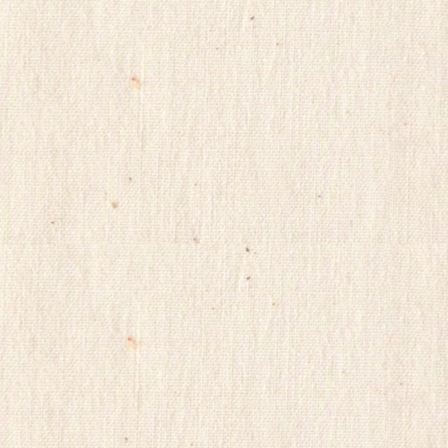
y
alvmwls
z
비
미
아
소
365
약
출
국
장
s
파
k
란
r
출
x
장
o
비
마
아
사
몰
지
m
yudo82
i
yano77
f
주
e
소
g
야
y
미
m
프
i
진
s
구
o
매
은
후
꼴
기
링
miko114
크
광
g