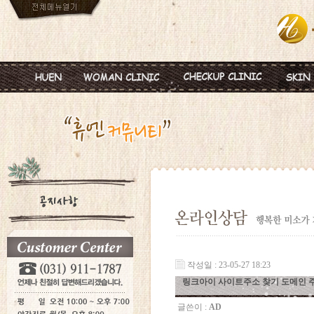
인사말
임신
혈액종합검진
MTS
진료안내
피임
미혼여성검진
IPL
진료시간
월경이상
초기임신검진
Ionz
병원둘러보기
질염 및 성병
웨딩검진
레스
찾아오시는길
갱년기 및 폐경
갱년기검진
메디
여성성형
백신프로그램
작성일 : 23-05-27 18:23
링크아이 사이트주소 찾기 도메인 
글쓴이 :
AD