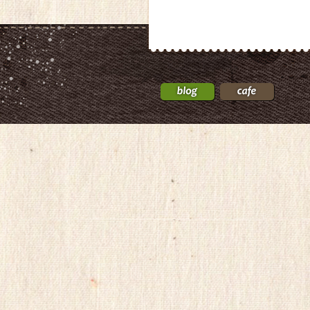
클
럽
24
D
약
O
국
M
24Parmacy
C
우
L
즐
U
성
B.
비
t
아
o
탑-
p
유
프
머
릴
판
리
미
지
프
구
진
입
gmdqnswp
약
alvmwls.xyz
국
비
임
아
신
탑-
초
시
기
알
낙
리
태
스
L
구
e