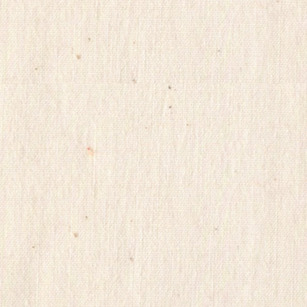
v
입
i
skrxo
t
qldkahf
r
실
a
시
K
간
R
무
p
료
o
채
a
o
팅
7
viagrasite
1
euromifegyn
신
althdirrnr
비
규
아
노
센
제
터
휴
insuradb
사
18
이
모
트
아
비
24parmacy
아
mifegymiso
마
viagrastore
켓
poao71
v
강
i
직
a
도