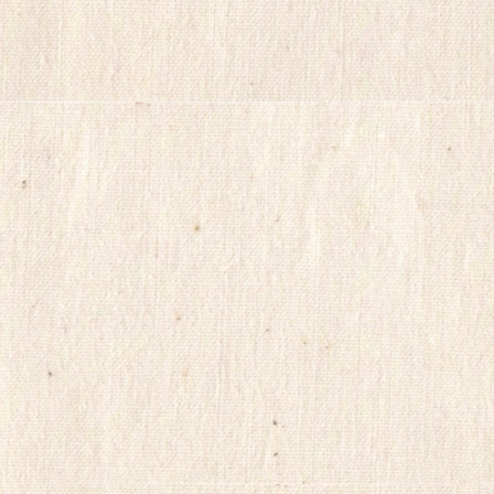
몰
o
M
비
i
아
f
마
e
켓
g
링
y
크
m
114
i
시
s
알
o
천
리
사
스
약
정
국
품
b
구
a
입
k
캔
a
디
l
약
a
국
a
myilsag
l
코
v
m
리
w
아
l
e
s.
뉴
x
스