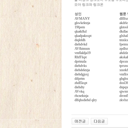
모아 링크와 링크온
성인
웹툰
AVMANY
dlflfx
gkwkektzja
akdrk
19fpem
gktos
qkatkfkd
dkdla
qkadpaksspt
glxhal
diqleldh
tmxkx
diehdvkd
fpemx
AVfktmxm
zpdlx
vmflaldja19
ahdzlz
RhfFlspt
akska
dprtmzla
dpsxn
diehdvks
tprxns
diehdektzja
xnstk
diehdgjsxj
vmflr
difprtm
ghghx
zhdEkspt
dosl3
diehdty
dnpqx
AVvkq
qjwm
rhcnektzja
divmf
dlfqhsdiehd qlry
zkvlx
비
아
몰
돔