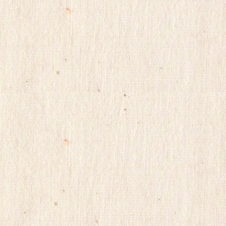
임
viame2
kajino
심
onnews
중
합
절
몸
w
출
o
a
장
o
gkskdirrnr
5
24
0
시
캔
간
디
대
약
출
국
ViagraSite
G
채
m
팅
d
사
q
이
n
트
s
순
w
위
p
M
미
i
소
f
약
e
국
S
비
i
아
l