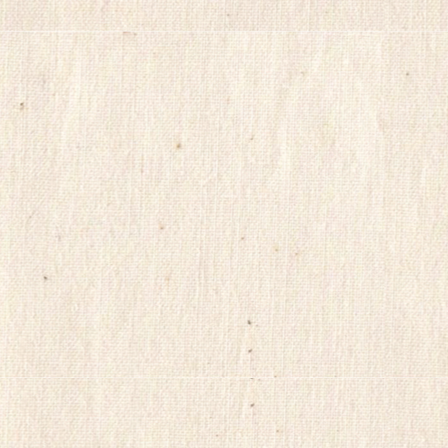
g
올
r
리
a
s
는
i
법
t
파
e
워
m
맨
i
Mifegymiso
k
코
o
리
1
아
1
4
건
노
강
란
무
출
료
장
만
마
남
사
어
지
플
g
만
m
남
d
사
q
이
n
트
s
순
w
p
위