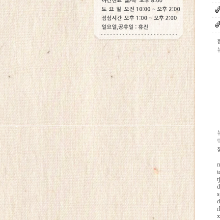
웹
r
t
t
d
s
d
r
x