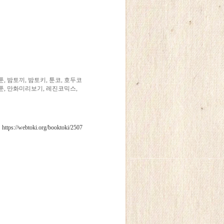
 밤토끼, 밤토키, 툰코, 호두코
토툰, 만화미리보기, 레진코믹스,
https://webtoki.org/booktoki/2507