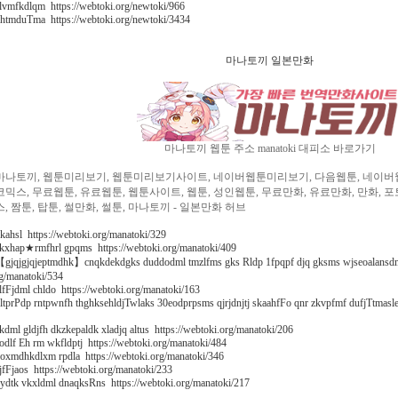
lvmfkdlqm https://webtoki.org/newtoki/966
htmduTma https://webtoki.org/newtoki/3434
마나토끼 일본만화
마나토끼 웹툰 주소 manatoki 대피소 바로가기
마나토끼, 웹툰미리보기, 웹툰미리보기사이트, 네이버웹툰미리보기, 다음웹툰, 네이버웹툰
코믹스, 무료웹툰, 유료웹툰, 웹툰사이트, 웹툰, 성인웹툰, 무료만화, 유료만화, 만화, 
스, 짬툰, 탑툰, 썰만화, 썰툰, 마나토끼 - 일본만화 허브
kahsl https://webtoki.org/manatoki/329
kxhap★rmfhrl gpqms https://webtoki.org/manatoki/409
gjqjgjqjeptmdhk】cnqkdekdgks duddodml
tmzlfms gks Rldp 1fpqpf djq gksms wjseoalansdm
g/manatoki/534
lfFjdml chldo https://webtoki.org/manatoki/163
ltprPdp rntpwnfh thghksehldjTwlaks 30eodprpsms qjrjdnjtj skaahfFo qnr zkvpfmf dufjTtmasle
kdml gldjfh dkzkepaldk xladjq altus https://webtoki.org/manatoki/206
odlf Eh rm wkfldptj https://webtoki.org/manatoki/484
oxmdhkdlxm rpdla https://webtoki.org/manatoki/346
jfFjaos https://webtoki.org/manatoki/233
ydtk vkxldml dnaqksRns https://webtoki.org/manatoki/217