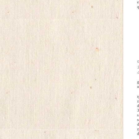
e
q
g
a
【
r
z
d
3
s
s
d
z
d