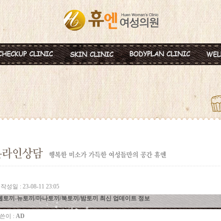
혈액종합검진
MTS
비만약물요법
신
미혼여성검진
IPL
지방분해주사
비
초기임신검진
Ionzyme
HPL 지방용해술
백
웨딩검진
레스틸렌
카복시테라피
태
갱년기검진
메디톡신
골
백신프로그램
작성일 : 23-08-11 23:05
웹토끼-뉴토끼/마나토끼/북토끼/밤토끼 최신 업데이트 정보
쓴이 :
AD