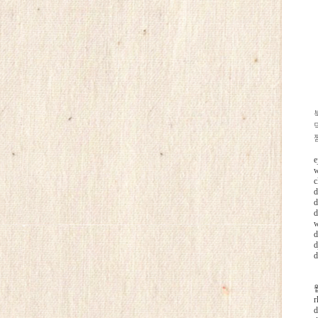
e
w
c
d
d
d
w
d
d
d
웹
r
d