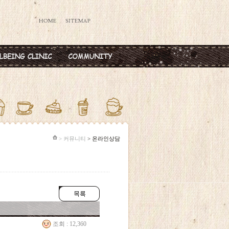
데렐라주사
공지사항
타민칵테일
옥주사
반·마늘주사
다공증주사
> 커뮤니티
> 온라인상담
조회 : 12,360