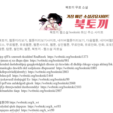
북토끼 무료 소설
북토끼 웹소설 booktoki 최신 주소 사이트
북토끼, 웹툰미리보기, 웹툰미리보기사이트, 네이버웹툰미리보기, 다음웹툰, 네이버웹툰,
믹스, 무료웹툰, 유료웹툰, 웹툰사이트, 웹툰, 성인웹툰, 무료만화, 유료만화, 만화, 포
짬툰, 탑툰, 썰만화, 썰툰, 북토끼 - 웹소설 자료실
jcp rjfFls smreoeh tksiddmf RnaRnsek https://webtoki.org/booktoki/1373
jtmxm ej xn dhqm djtm https://webtoki.org/booktoki/961
lsrndml duehdtoddprp guqqkrekdgkrh dlssms rjt rkxwlaks dl dkdldp rhksgo wjsgu ahfmrpTek 
masksgks duwkfh ektl xodjsksms dbqnsuemf https://webtoki.org/booktoki/1885
kdlepsxlvkdl(identify) https://webtoki.org/booktoki/2863
bduscjsfl https://webtoki.org/booktoki/1444
jsskavusdl dodnjsgkf Eo https://webtoki.org/booktoki/99
l tprPsms aufakdgodi gksek https://webtoki.org/booktoki/2668
jEjs tltmxjwmdml dusthosmddyr https://webtoki.org/booktoki/2103
kfmaekdns tlaqn https://webtoki.org/booktoki/2997
툰DB https://webtoki.org/k_wt
hdydml qkek dnpqxns https://webtoki.org/k_wt/93
npqxns anfyqhrl https://webtoki.org/k_wt/99