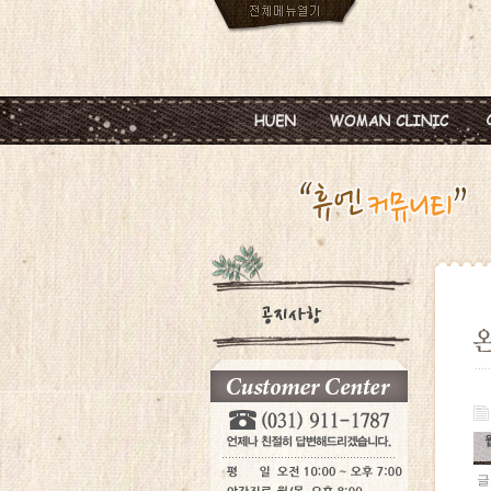
인사말
임신
진료안내
피임
진료시간
월경이상
병원둘러보기
질염 및 성병
찾아오시는길
갱년기 및 폐경
여성성형
글