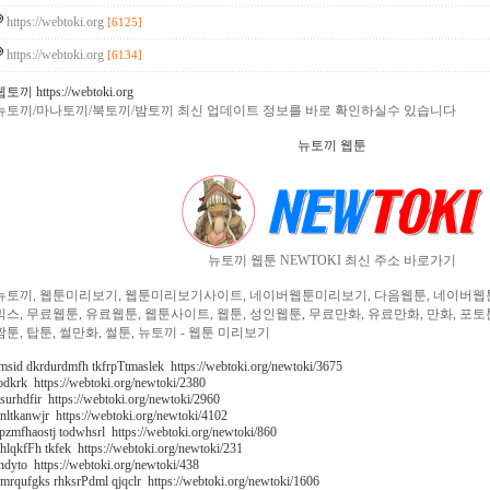
https://webtoki.org
[6125]
https://webtoki.org
[6134]
토끼 https://webtoki.org
뉴토끼/마나토끼/북토끼/밤토끼 최신 업데이트 정보를 바로 확인하실수 있습니다
뉴토끼 웹툰
뉴토끼 웹툰 NEWTOKI 최신 주소 바로가기
뉴토끼, 웹툰미리보기, 웹툰미리보기사이트, 네이버웹툰미리보기, 다음웹툰, 네이버웹툰,
믹스, 무료웹툰, 유료웹툰, 웹툰사이트, 웹툰, 성인웹툰, 무료만화, 유료만화, 만화, 포
짬툰, 탑툰, 썰만화, 썰툰, 뉴토끼 - 웹툰 미리보기
msid dkrdurdmfh tkfrpTtmaslek https://webtoki.org/newtoki/3675
odkrk https://webtoki.org/newtoki/2380
jsurhdfir https://webtoki.org/newtoki/2960
nltkanwjr https://webtoki.org/newtoki/4102
pzmfhaostj todwhsrl https://webtoki.org/newtoki/860
hlqkfFh tkfek https://webtoki.org/newtoki/231
hdyto https://webtoki.org/newtoki/438
mrqufgks rhksrPdml qjqclr https://webtoki.org/newtoki/1606