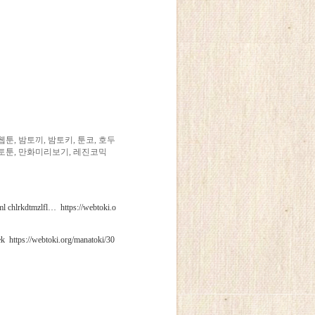
, 밤토끼, 밤토키, 툰코, 호두
포토툰, 만화미리보기, 레진코믹
l chlrkdtmzlfl… https://webtoki.o
k https://webtoki.org/manatoki/30