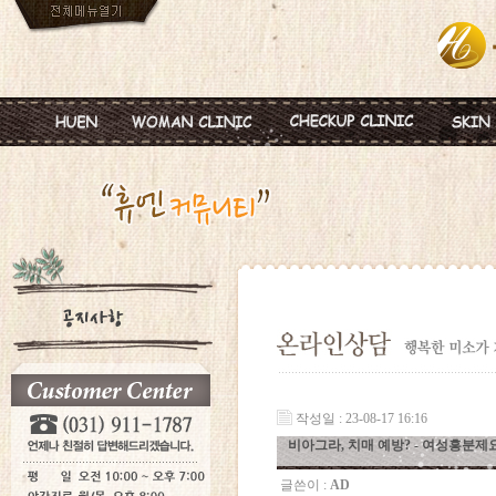
인사말
임신
혈액종합검진
MTS
진료안내
피임
미혼여성검진
IPL
진료시간
월경이상
초기임신검진
Ionz
병원둘러보기
질염 및 성병
웨딩검진
레스
찾아오시는길
갱년기 및 폐경
갱년기검진
메디
여성성형
백신프로그램
작성일 : 23-08-17 16:16
비아그라, 치매 예방? - 여성흥분제요
글쓴이 :
AD