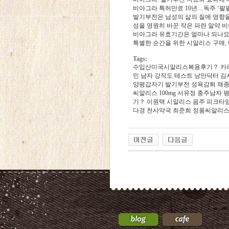
비아그라 특허만료 10년…독주 ‘팔팔
발기부전은 남성의 삶의 질에 영향을
성을 영원히 바꾼 작은 파란 알약 
비아그라 유효기간은 얼마나 되나요
특별한 순간을 위한 시알리스 구매,
Tags:
수입산미국시­알리스복용후기？
카
민
남자 강직도 테스트
낭만닥터 김
양평갑자기 발기부전 성욕감퇴
채
씨­알리스 100mg
서유정
충주남자 평
기？
이원택
시알리스 음주
피크타
다경
천사약국
최준희
정품씨­알리
24
약
국
24Parmacy
우
즐
성
비