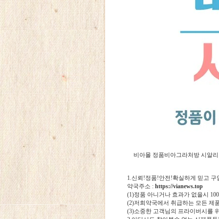
비아몰
정품비아그라처방
시알리
1.신뢰!정품!안전!확실하게 믿고 
약국주소 :
https://vianews.top
(1)정품 아니거나 효과가 없을시 1
(2)저희약국에서 취급하는 모든 제
(3)소중한 고객님의 프라이버시를 