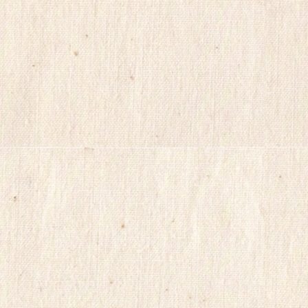
장
마
사
지
yudo82
yano77
주
소
야
미
프
진
구
매
후
기
miko114
광
주
출
.
장
샵
rudak
vianews
Gmdqnswp
미