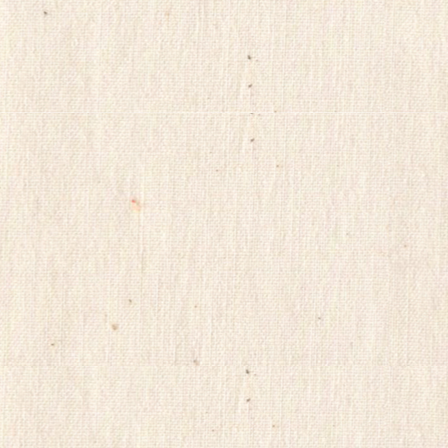
프
진
코
리
아
totoranking
moneyprime
돔
클
럽
DOMCLUB.top
미
프
블
로
그
비
아
구
매
bakala
racingbest
koreaviagra
신
규
노
제