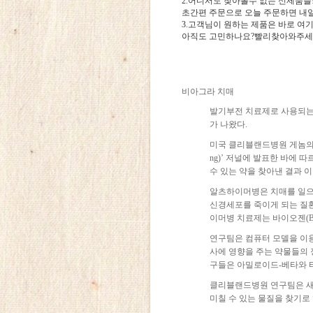
2.어디서도 찾아볼수 없는 신제품들!
초간편 주문으로 오늘 주문하면 내일
3.고객님이 원하는 제품은 바로 여
아직도 고민하나요?빨리찾아와주세
비아그라 치매
발기부전 치료제로 사용되는 비아그
가 나왔다.
미국 클리블랜드병원 게놈의학연구소(Cl
ng)’ 저널에 발표한 바에
수 있는 약을 찾아낸 결과 
알츠하이머병은 치매를 일으
신경세포를 죽이게 되는 질환
이머병 치료제는 바이오젠(Bio
연구팀은 컴퓨터 모델을 이
사에 영향을 주는 약물들의
구들은 아밀로이드-베타와 
클리블랜드병원 연구팀은 새
미칠 수 있는 물질을 찾기로 