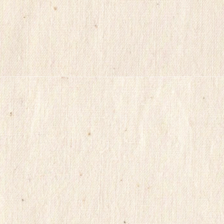
간
대
출
ViagraSite
채
팅
사
이
트
순
위
미
소
약
국
비
아
몰
비
아
마
켓
링
크
114
시