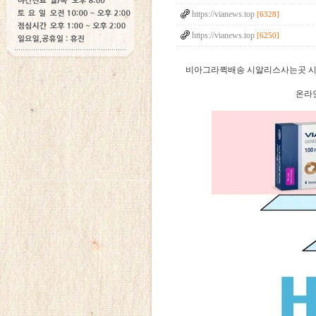
https://vianews.top
[6328]
https://vianews.top
[6250]
비아그라퀵배송 시알리스사는곳 시
온라