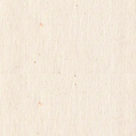
리
아
건
강
무
료
만
남
어
플
만
남
사
이
트
순
위
viame2
kajino
onnews
합
몸
출
장
gkskdirrnr
24
시