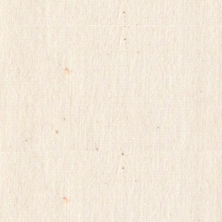
알
리
스
정
품
구
입
캔
디
약
국
myilsag
코
리
아
e
뉴
스
alvmwls
비
아
365
출
장
파
란
출