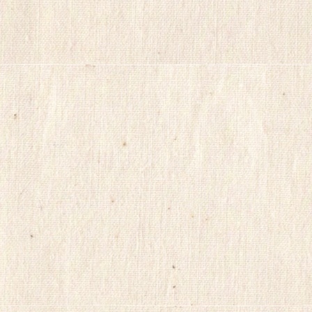
팅
viagrasite
euromifegyn
althdirrnr
비
아
센
터
insuradb
18
모
아
24parmacy
mifegymiso
viagrastore
poao71
강
직
도
올
리
는
법
파
워
맨
Mifegymiso
코