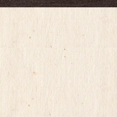
아
탑-
프
릴
리
지
구
입
gmdqnswp
alvmwls.xyz
비
아
탑-
시
알
리
스
구
입
skrxo
qldkahf
실
시
간
무
료
채