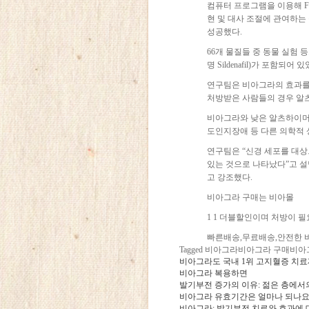
컴퓨터 프로그램을 이용해 F
현 및 대사 조절에 관여하는
성공했다.
66개 물질들 중 동물 실험
명 Sildenafil)가 포함되어 있
연구팀은 비아그라의 효과를 
처방받은 사람들의 경우 알츠
비아그라와 낮은 알츠하이머병
도인지장애 등 다른 의학적
연구팀은 “신경 세포를 대상
있는 것으로 나타났다”고 설
고 강조했다.
비아그라 구매는 비아몰
1 1 더블할인이며 처방이 필
빠른배송,무료배송,안전한 
Tagged 비아그라비아그라 구매비
비아그라도 국내 1위 고지혈증 치료
비아그라 복용하면
발기부전 증가의 이유: 젊은 층에서
비아그라 유효기간은 얼마나 되나요
비아그라: 발기부전 치료와 효과에 