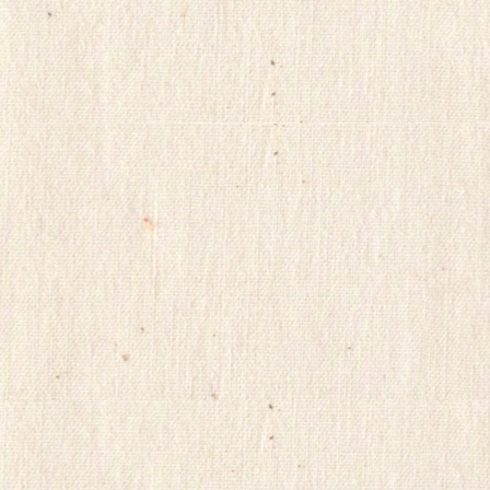
지
yudo82
yano77
주
소
야
미
프
진
구
매
후
기
miko114
광
주
출
.
장
샵
rudak
vianews
Gmdqnswp
미
프
진
코