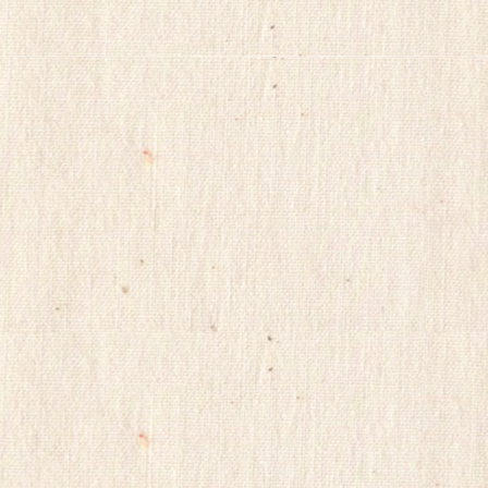
ViagraSite
채
팅
사
이
트
순
위
미
소
약
국
비
아
몰
비
아
마
켓
링
크
114
시
알
리
스