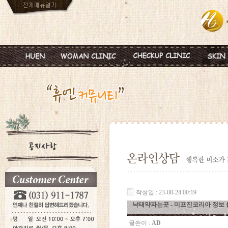
인사말
임신
혈액종합검진
MTS
진료안내
피임
미혼여성검진
IPL
진료시간
월경이상
초기임신검진
Ionz
병원둘러보기
질염 및 성병
웨딩검진
레스
찾아오시는길
갱년기 및 폐경
갱년기검진
메디
여성성형
백신프로그램
작성일 : 23-08-24 00:19
낙태약파는곳 - 미프진코리아 정보 
글쓴이 :
AD