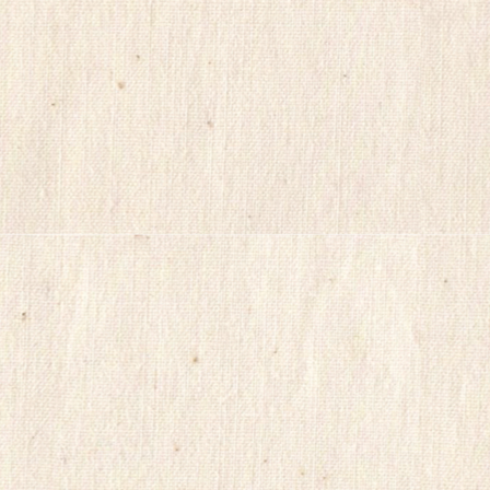
정
품
구
입
캔
디
약
국
myilsag
코
리
아
e
뉴
스
alvmwls
비
아
365
출
장
파
란
출
장
마
사