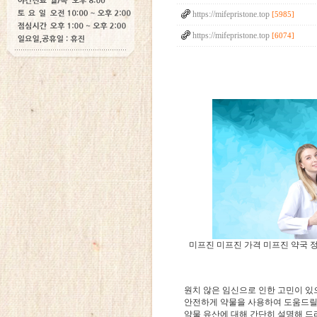
https://mifepristone.top
[5985]
https://mifepristone.top
[6074]
미프진
미프진 가격
미프진 약국
원치 않은 임신으로 인한 고민이 있
안전하게 약물을 사용하여 도움드릴
약물 유산에 대해 간단히 설명해 드