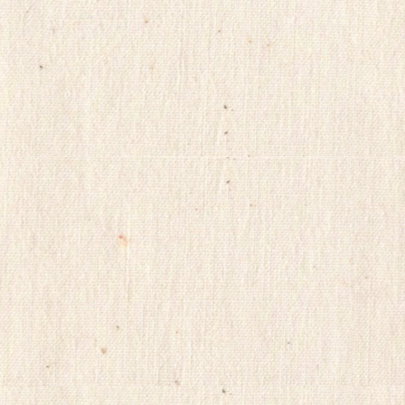
미
페
프
리
스
톤
유
머
판
vnnd33
MifeSilo
HD
포
럼
skrxodir
qmn320
financedb
대
출
후
기
최
신
토
렌
트
사