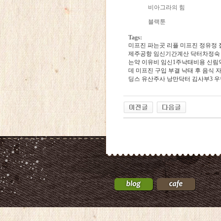
비아그라의 힘
블랙툰
Tags:
미­프진 파는곳
리플
미프진
정유정
제주공항
임신기간계산
닥터차정숙
는약
이유비
임신1주낙태비용
신림
데
미­프진 구입
부결
낙태 후 음식
자
딩스
유산주사
낭만닥터 김사부3
우
24
약
국
24Parmacy
우
즐
성
비
아
탑-
프
릴