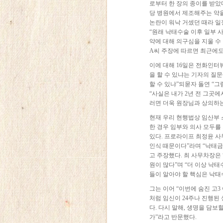
로부터 한 장의 종이를 받았다
당 병원에서 제조해주는 약을
논란이 워낙 거셌던 때라 일
“원래 낙태수술 이후 일부 
약에 대해 의구심을 지울 수 
A씨 주장에 따르면 최근에도
이에 대해 16일은 전화인터뷰
을 할 수 있냐는 기자의 질문
할 수 있냐”되묻자 돌연 “
“사실은 내가 2년 전 그곳에
러면 더욱 원장님과 상의하는
현재 우리 현행법상 임산부 
한 경우 임부와 의사 모두를
있다. 프로라이프 최정윤 사
인식 때문이다”라며 “낙태
고 주장했다. 최 사무차장은
원이 많다”며 “더 이상 낙
들이 알아야 할 핵심은 낙태
그는 이어 “이번에 숨진 고
처럼 임신이 24주나 진행된
다. 다시 말해, 생명을 담
가”라고 반문했다.