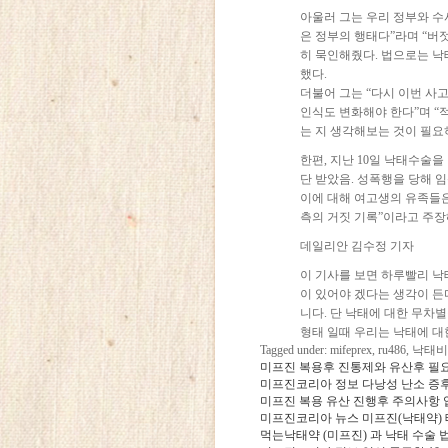
아울러 그는 우리 정부와 수
은 정부의 행태다”라며 “
히 묵인해줬다. 법으로는 낙
했다.
더불어 그는 “다시 이번 사
인식도 변화해야 한다”며 “
는 지 생각해보는 것이 필요
한편, 지난 10일 낙태수술을
단 받았음. 성폭행을 당해 
이에 대해 여고생의 유족들
측의 거짓 기록”이라고 주장
데일리안 김수정 기자
이 기사를 보면 하루빨리 
이 있어야 겠다는 생각이 든
니다. 단 낙태에 대한 무차
형태 일때 우리는 낙태에 
Tagged under: mifeprex,
미프진 복용후 진통제와 유산후 필
미프진코리아 정보 다낭성 난소 증
미프진 복용 유산 진행후 주의사항 
미프진코리아 뉴스 미프진(낙태약) 
먹는낙태약 (미프진) 과 낙태 수술 