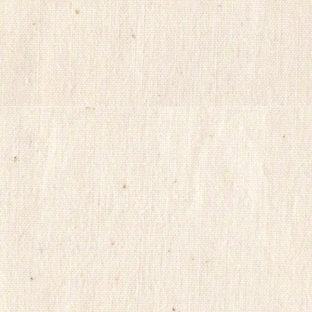
강
무
료
만
남
어
플
만
남
사
이
트
순
위
viame2
kajino
onnews
합
몸
출
장
gkskdirrnr
24
시
간
대
출