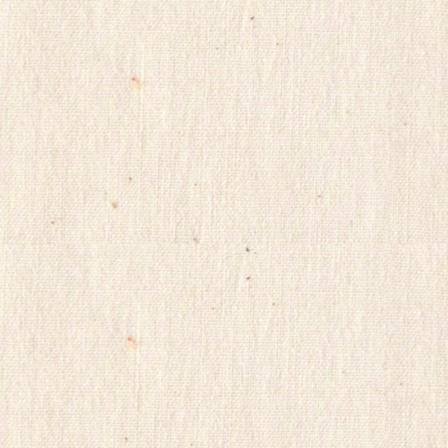
비
아
센
터
insuradb
18
모
아
24parmacy
mifegymiso
viagrastore
poao71
강
직
도
올
리
는
법
파
워
맨
Mifegymiso
코
리
아
건