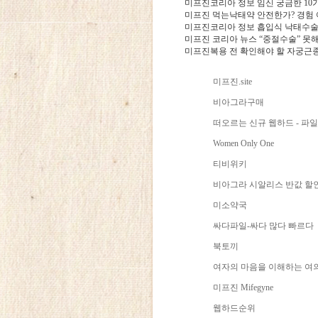
미프진코리아 정보 임신 궁금한 10
미프진 먹는낙태약 안전한가? 경험 
미프진코리아 정보 흡입식 낙태수술
미프진 코리아 뉴스 “중절수술” 못
미프진복용 전 확인해야 할 자궁근
미프진.site
비아그라구매
떠오르는 신규 웹하드 - 파
Women Only One
티비위키
비아그라 시알리스 반값 할
미소약국
싸다파일-싸다 많다 빠르다
북토끼
여자의 마음을 이해하는 여
미프진 Mifegyne
웹하드순위