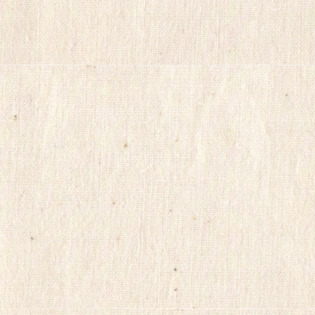
리
지
구
입
gmdqnswp
alvmwls.xyz
비
아
탑-
시
알
리
스
구
입
skrxo
qldkahf
실
시
간
무
료
채
팅
viagrasite
euromifegyn
althdirrnr