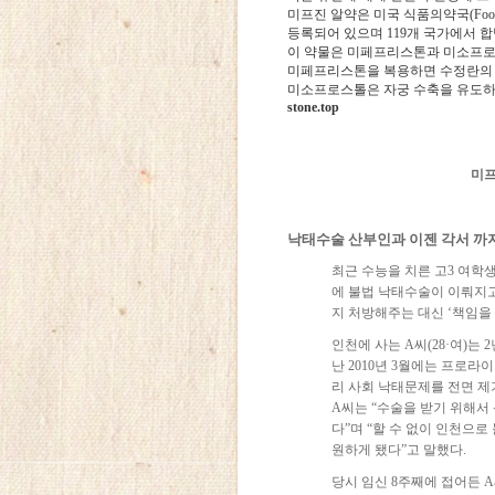
미프진 알약은 미국 식품의약국(Food a
등록되어 있으며 119개 국가에서 
이 약물은 미페프리스톤과 미소프로
미페프리스톤을 복용하면 수정란의 
미소프로스톨은 자궁 수축을 유도하여
stone.top
미프
낙태수술 산부인과 이젠 각서 까
최근 수능을 치른 고3 여학
에 불법 낙태수술이 이뤄지고
지 처방해주는 대신 ‘책임을
인천에 사는 A씨(28·여)는
난 2010년 3월에는 프로
리 사회 낙태문제를 전면 
A씨는 “수술을 받기 위해서
다”며 “할 수 없이 인천으
원하게 됐다”고 말했다.
당시 임신 8주째에 접어든 