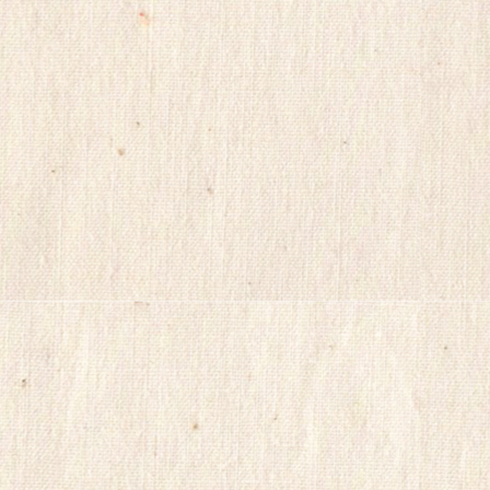
리
아
totoranking
moneyprime
돔
클
럽
DOMCLUB.top
미
프
블
로
그
비
아
구
매
bakala
racingbest
koreaviagra
신
규
노
제
휴
사
이
트