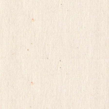
마
사
지
yudo82
yano77
주
소
야
미
프
진
구
매
후
기
miko114
광
주
출
.
장
샵
rudak
vianews
Gmdqnswp
미
프
진