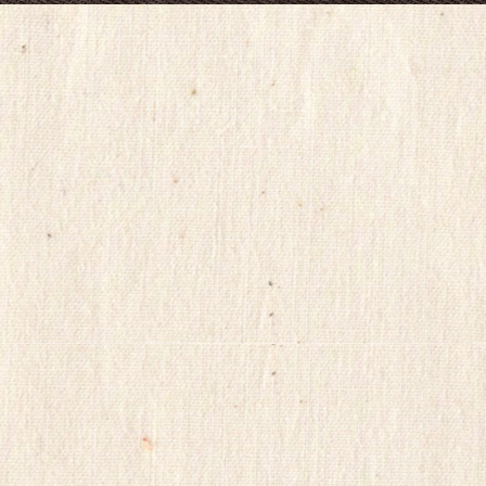
프
릴
리
지
구
입
gmdqnswp
alvmwls.xyz
비
아
탑-
시
알
리
스
구
입
skrxo
qldkahf
실
시
간
무
료
채
팅
viagrasite