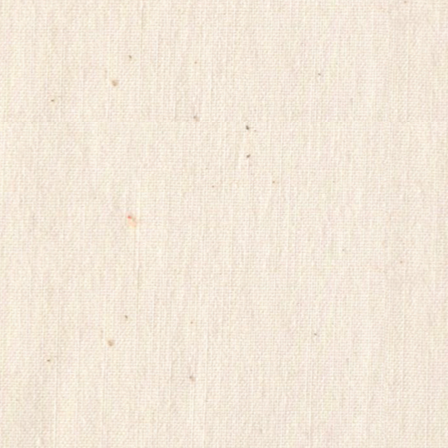
euromifegyn
althdirrnr
비
아
센
터
insuradb
18
모
아
24parmacy
mifegymiso
viagrastore
poao71
강
직
도
올
리
는
법
파
워
맨
Mifegymiso
코
리