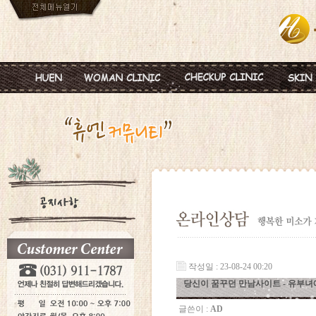
인사말
임신
혈액종합검진
MTS
진료안내
피임
미혼여성검진
IPL
진료시간
월경이상
초기임신검진
Ionz
병원둘러보기
질염 및 성병
웨딩검진
레스
찾아오시는길
갱년기 및 폐경
갱년기검진
메디
여성성형
백신프로그램
작성일 : 23-08-24 00:20
당신이 꿈꾸던 만남사이트 - 유­부­녀­애
글쓴이 :
AD