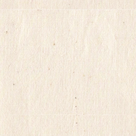
아
건
강
무
료
만
남
어
플
만
남
사
이
트
순
위
viame2
kajino
onnews
합
몸
출
장
gkskdirrnr
24
시
간