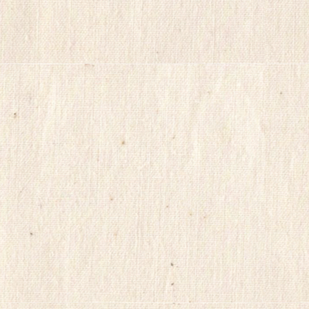
스
정
품
구
입
캔
디
약
국
myilsag
코
리
아
e
뉴
스
alvmwls
비
아
365
출
장
파
란
출
장