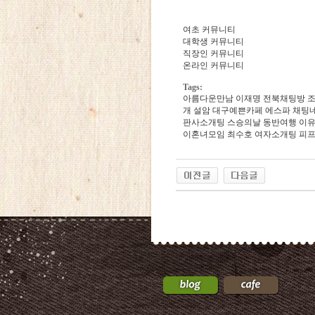
여초 커뮤니티
대학생 커뮤니티
직장인 커뮤니티
온라인 커뮤니티
Tags:
아­름­다­운­만­남
이재명
전­북­채­팅­방
개
설암
대­구­예­쁜­카­페
에스파
채­팅­
판­사­소­개­팅
스승의날
동반여행
이
이­혼­녀­모­임
최수호
여자소개팅
피
24
약
국
24Parmacy
우
즐
성
비
아
탑-