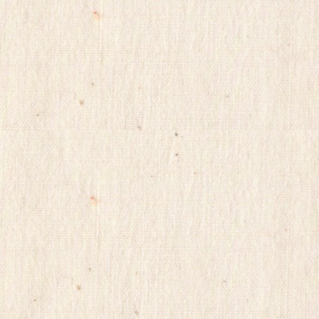
대
출
ViagraSite
채
팅
사
이
트
순
위
미
소
약
국
비
아
몰
비
아
마
켓
링
크
114
시
알
리