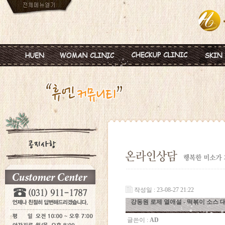
인사말
임신
혈액종합검진
MTS
진료안내
피임
미혼여성검진
IPL
진료시간
월경이상
초기임신검진
Ionz
병원둘러보기
질염 및 성병
웨딩검진
레스
찾아오시는길
갱년기 및 폐경
갱년기검진
메디
여성성형
백신프로그램
작성일 : 23-08-27 21:22
강동원 로제 열애설 - 떡볶이 소스 
글쓴이 :
AD