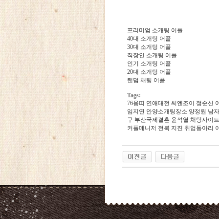
프리미엄 소개팅 어플
40대 소개팅 어플
30대 소개팅 어플
직장인 소개팅 어플
인기 소개팅 어플
20대 소개팅 어플
랜덤 채팅 어플
Tags:
7­6­용­띠
연애대전
씨­엔­조­이
정순신
임지연
안­양­소­개­팅­장­소
양정원
남
구
부­산­국­제­결­혼
윤석열
채팅사이
커플메니저
전북 지진
취­업­동­아­리
24
약
국
24Parmacy
우
즐