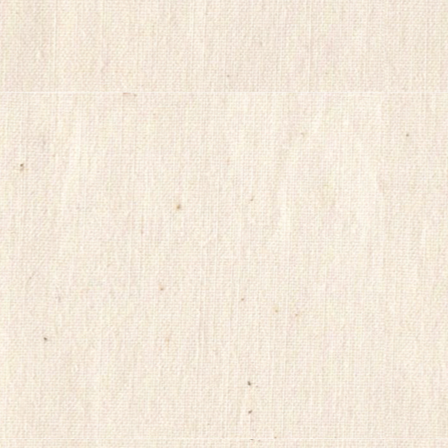
크
114
시
알
리
스
정
품
구
입
캔
디
약
국
myilsag
코
리
아
e
뉴
스
alvmwls
비
아
365
출
장