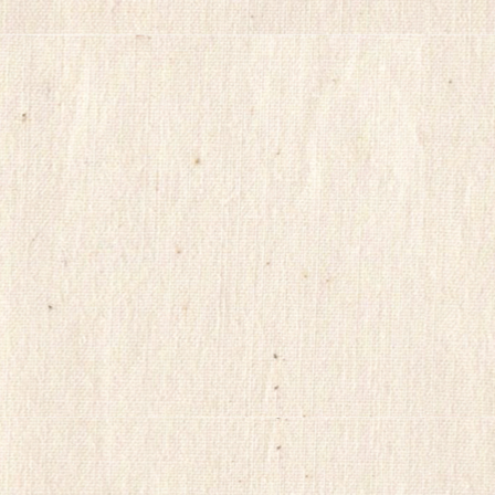
맨
Mifegymiso
코
리
아
건
강
무
료
만
남
어
플
만
남
사
이
트
순
위
viame2
kajino
onnews
합
몸
출
장