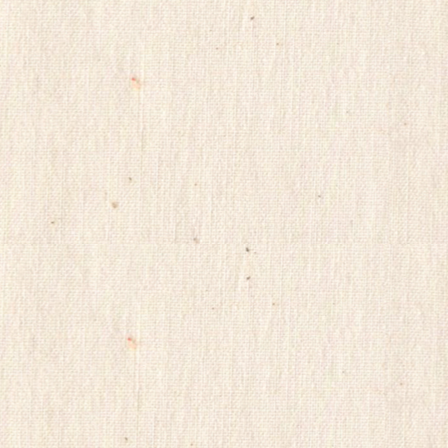
파
란
출
장
마
사
지
yudo82
yano77
주
소
야
미
프
진
구
매
후
기
miko114
광
주
출
.
장
샵
rudak