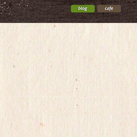
성
비
아
탑-
프
릴
리
지
구
입
gmdqnswp
alvmwls.xyz
비
아
탑-
시
알
리
스
구
입
skrxo
qldkahf
실
시
간