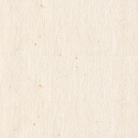
gkskdirrnr
24
시
간
대
출
ViagraSite
채
팅
사
이
트
순
위
미
소
약
국
비
아
몰
비
아
마
켓
링