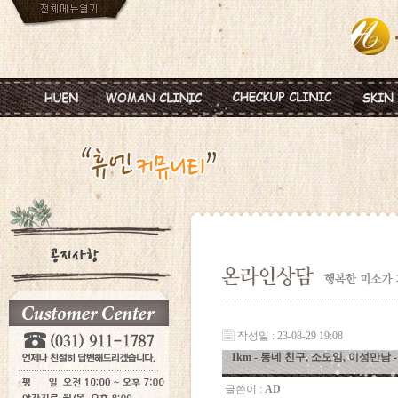
인사말
임신
혈액종합검진
MTS
진료안내
피임
미혼여성검진
IPL
진료시간
월경이상
초기임신검진
Ionz
병원둘러보기
질염 및 성병
웨딩검진
레스
찾아오시는길
갱년기 및 폐경
갱년기검진
메디
여성성형
백신프로그램
작성일 : 23-08-29 19:08
1km - 동네 친구, 소모임, 이성만남 - 
글쓴이 :
AD