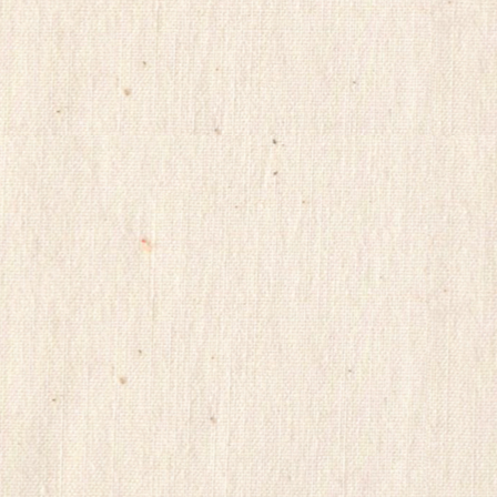
무
료
채
팅
viagrasite
euromifegyn
althdirrnr
비
아
센
터
insuradb
18
모
아
24parmacy
mifegymiso
viagrastore
poao71
강
직
도
올
리
는
법
파
워