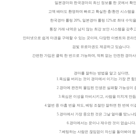
일본경마와 한국경마의 최신 정보를 한 곳에서 확
고액 배터도 환영하며 빠르고 확실한 충/환전 시스탬을
한국경마 롤링 20%, 일본경마 롤링 12%로 최대 수익
통장 거래 내역은 남지 않는 최강 보안 시스템을 갖추고
인터넷으로 쉽게 마권을 구매할 수 있는 곳이며, 다양한 이벤트와 온라
검빛 유료마권도 제공하고 있습니다.
간편한 가입은 클릭 한 번으로 가능하며, 먹튀 없는 안전한 경마
경마를 잘하는 방법을 알고 싶다면,
1.욕심을 버리는 것이 경마에서 이기는 가장 큰 힘
2.경마에 완전히 몰입된 인생은 실패할 가능성이 
3.욕심은 이성을 마비시키고, 사람을 미치게 만듭
4.열번 중 아홉 번을 져도, 베팅 조절만 잘하면 한 번에 이
5.경마에서 가장 중요한 것은 그날 얼마를 땄느냐
6.경마에서는 운이나 재수란 것이 없습니다.
7.베팅하는 사람은 끊임없이 자신을 돌아봐야 합