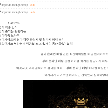
https://m.racingbest.top
[5589]
https://m.racingbest.top
[5417]
Contents
경마 적중 방식
경마 즐기는 관람객들
경마적중 노하우
경마사이트의 경마 경주 관람자 및 참가자 행태 분석
렛츠런파크 부산경남 백광열 조교사, 개인 통산 900승 달성!
경마 온라인 베팅
관련 최신아이템를 매일 업데이트하
경마 온라인 베팅
관련 아이템 찾기는 정말이지 너무 
이것저것 여러 검색어로 검색을 해봐도
경마 온라인 베팅
에대한 확실한 
여기저기 다녀보면 이미지만 잔뜩있지 실속이없