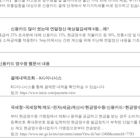
【기자】 물건을 사고받은 영수증을 잘 들여다보면 물건 가격 외에 10%의 세금, 부가가
부터 유흥업종을 대상으로 신용카드 결제 단계에서 부가가치세를 바로 징수하고 있습
신용카드 많이 썼는데 연말정산 예상절감세액 0원…왜?
총급여 25% 초과분에 대해 신용카드 15%, 현금영수증·직불카드 등 30%, 전통시장 및 
등 소득공제를 적용한다. Step.01에서는 간편 계산을 위해 지난해 연말정산 내용을 기초
신용카드 영수증 웹문서 내용
결제내역조회 – KG이니시스
KG이니시스를 통해 결제한 내역을 확인하실 수 있습니다.
링크: https://www.inicis.com/payment-view
국세청>국세정책/제도>전자(세금)계산서/현금영수증/신용카드>현금영수
부터 현금영수증 가맹점에서 재화나 용역을 공급하고 현금을 받는 경우 소비자의
등록번호·휴대폰번호 등을 입력하면 현금영수증 발급장치가 부착된 단말기를 
는 제도 현금영수증사업자가 가맹점으로부터 전송받은…
링크: https://www.nts.go.kr/nts/cm/cntnts/cntntsView.do?mi=2468&cntntsId=7793