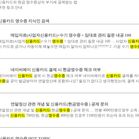
신용카드와 현금 영수증상의 부가세 공제받는 법
추천 링크 안내
신용카드 영수증 지식인 검색
매입자료(사업자신용카드)+수기 영수증 + 임대료 관리 질문 내공 100
매입자료(사업자
신용카드
)+수기
영수증
+ 임대료 관리 질문 내공 100 … 사업자
신용카
이 카드로 긁거나 자동이체 해놓으면 매입이 알아서 잡히나요??????? 2 .가끔 수기
영수
네이버페이 신용카드 결제 시 현금영수증 체크 여부
네이버페이
신용카드
결제 시 현금
영수증
체크 여부 네이버페이로
신용카드
결제를 자
수증
을 굳이 발급받아야 연말정산에 포함되나요? 필요가 없다고 생각했었는데, 결제 
연말정산 관련 개념 및 신용카드(현금영수증 ) 공제 문의
연말정산 관련 개념 및
신용카드
(현금
영수증
) 공제 문의 … 연봉 4000만원인경우 소득
되는데
신용카드
700만원, 현금
영수증
400만원 인경우 1100만원이 되는데 초과 되는 1
신용카드 영수증 HOT TOPIC