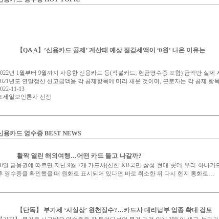
【Q&A】’신용카드 공제’ 계산때 예상 절감세액이 ‘0원’ 나온 이유는
2022년 1월부터 9월까지 사용한 신용카드 등(직불카드, 현금영수증 포함) 금액만 실
2021년도 연말정산 신고금액을 각 공제항목에 미리 채운 것이며, 근로자는 각 공제 항
022-11-13
조세일보언론사 선정
신용카드 영수증 BEST NEWS
활짝 열린 해외여행…어떤 카드 들고 나갈까?
10일 금융권에 따르면 지난 9월 7개 카드사(신한·KB국민·삼성·현대·롯데·우리·하나
후 영수증을 확인했을 때 원화로 표시되어 있다면 바로 취소한 뒤 다시 현지 통화로…
【단독】 부가세 ‘사실상’ 원천징수?…카드사 대리납부 업종 확대 검토