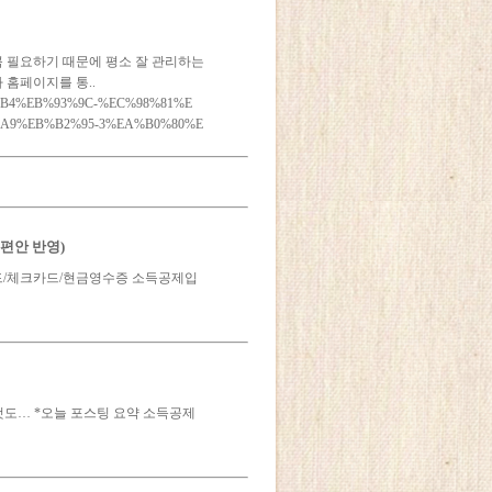
꼭 필요하기 때문에 평소 잘 관리하는
 홈페이지를 통..
C%B9%B4%EB%93%9C-%EC%98%81%E
A9%EB%B2%95-3%EA%B0%80%E
개편안 반영)
카드/체크카드/현금영수증 소득공제입
것도… *오늘 포스팅 요약 소득공제