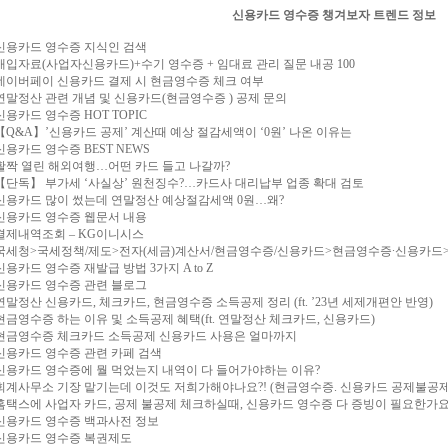
신용카드 영수증 챙겨보자 트렌드 정보
신용카드 영수증 지식인 검색
매입자료(사업자신용카드)+수기 영수증 + 임대료 관리 질문 내공 100
네이버페이 신용카드 결제 시 현금영수증 체크 여부
연말정산 관련 개념 및 신용카드(현금영수증 ) 공제 문의
신용카드 영수증 HOT TOPIC
【Q&A】’신용카드 공제’ 계산때 예상 절감세액이 ‘0원’ 나온 이유는
신용카드 영수증 BEST NEWS
활짝 열린 해외여행…어떤 카드 들고 나갈까?
【단독】 부가세 ‘사실상’ 원천징수?…카드사 대리납부 업종 확대 검토
신용카드 많이 썼는데 연말정산 예상절감세액 0원…왜?
신용카드 영수증 웹문서 내용
결제내역조회 – KG이니시스
국세청>국세정책/제도>전자(세금)계산서/현금영수증/신용카드>현금영수증∙신용카드>
신용카드 영수증 재발급 방법 3가지 A to Z
신용카드 영수증 관련 블로그
연말정산 신용카드, 체크카드, 현금영수증 소득공제 정리 (ft. ’23년 세제개편안 반영)
현금영수증 하는 이유 및 소득공제 혜택(ft. 연말정산 체크카드, 신용카드)
현금영수증 체크카드 소득공제 신용카드 사용은 얼마까지
신용카드 영수증 관련 카페 검색
신용카드 영수증에 뭘 먹었는지 내역이 다 들어가야하는 이유?
회계사무소 기장 맡기는데 이것도 저희가해야나요?! (현금영수증. 신용카드 공제불공제
홈택스에 사업자 카드, 공제 불공제 체크하실때, 신용카드 영수증 다 증빙이 필요한가요
신용카드 영수증 백과사전 정보
신용카드 영수증 복권제도