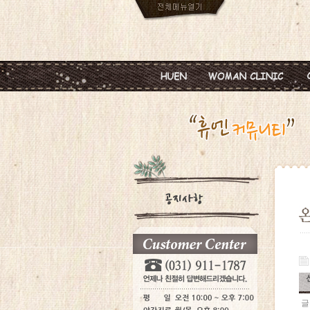
인사말
임신
진료안내
피임
진료시간
월경이상
병원둘러보기
질염 및 성병
찾아오시는길
갱년기 및 폐경
여성성형
글