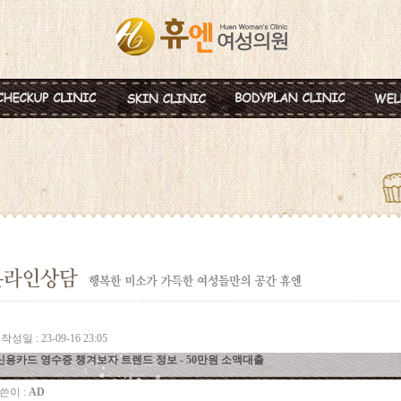
혈액종합검진
MTS
비만약물요법
신
미혼여성검진
IPL
지방분해주사
비
초기임신검진
Ionzyme
HPL 지방용해술
백
웨딩검진
레스틸렌
카복시테라피
태
갱년기검진
메디톡신
골
백신프로그램
작성일 : 23-09-16 23:05
신용카드 영수증 챙겨보자 트렌드 정보 - 50만원 소액대출
쓴이 :
AD