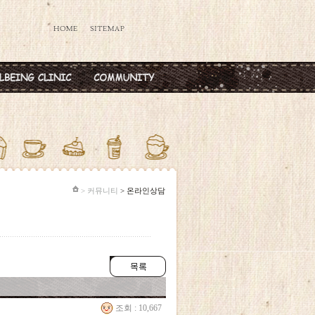
데렐라주사
공지사항
타민칵테일
옥주사
반·마늘주사
다공증주사
> 커뮤니티
> 온라인상담
조회 : 10,667