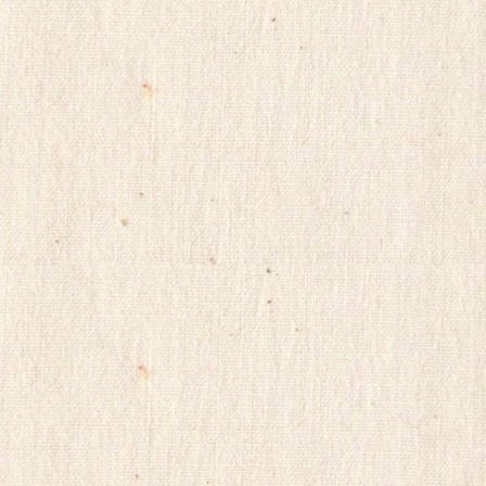
365
출
장
파
란
출
장
마
사
지
yudo82
yano77
주
소
야
미
프
진
구
매
후
기
miko114
광
주
출
.