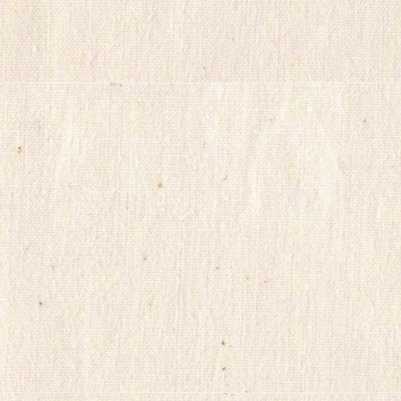
마
켓
링
크
114
시
알
리
스
정
품
구
입
캔
디
약
국
myilsag
코
리
아
e
뉴
스
alvmwls
비
아