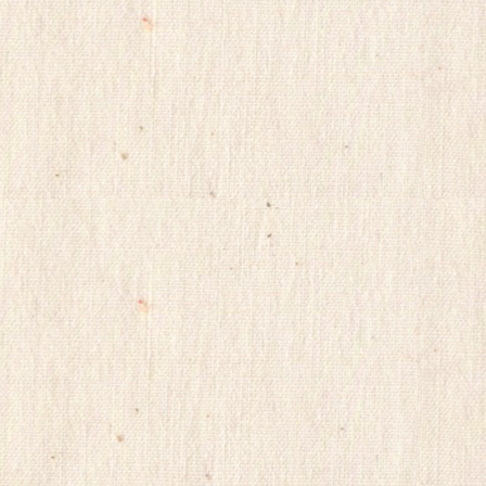
합
몸
출
장
gkskdirrnr
24
시
간
대
출
ViagraSite
채
팅
사
이
트
순
위
미
소
약
국
비
아
몰
비
아