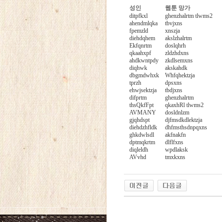
성인
웹툰 망가
ditpfkxl
ghenzhalrtm tlwms2
ahendmlqka
tbvjxns
fpemzld
xnszja
diehdqhem
akslzhalrtm
Ekfqnrtm
doslqhrh
qkaahxpf
zldzhdxns
ahdkwntpdy
zkdlsemxns
diqhwk
akskahdk
dbgmdwhxk
Whfqhektzja
tprzh
dpsxns
ehwjsektzja
tbdjxns
difprtm
ghenzhalrtm
thsQkfFpt
qkaxhRl tlwms2
AVMANY
dosldnlzm
gjqhdspt
djfmsdkdlektzja
diehdzhfldk
dhfmsthsdnpqxns
ghkdwlsdl
akfnakfn
dptmqkrtm
dlflfxns
diqleldh
wpdlaksk
AVvhd
tmxkxns
24
약