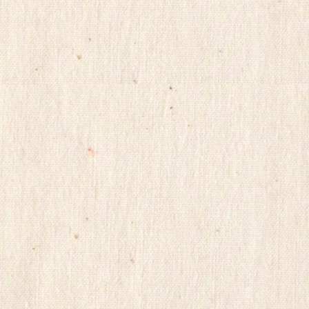
실
시
간
무
료
채
팅
viagrasite
euromifegyn
althdirrnr
비
아
센
터
insuradb
18
모
아
24parmacy
mifegymiso
viagrastore
poao71
강
직
도
올
리
는