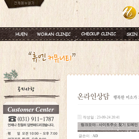
인사말
임신
혈액종합검진
MTS
진료안내
피임
미혼여성검진
IPL
진료시간
월경이상
초기임신검진
Ionz
병원둘러보기
질염 및 성병
웨딩검진
레스
찾아오시는길
갱년기 및 폐경
갱년기검진
메디
여성성형
백신프로그램
작성일 : 23-09-24 20:41
링크모야 - 사이트주소 찾기 도메인
글쓴이 :
AD