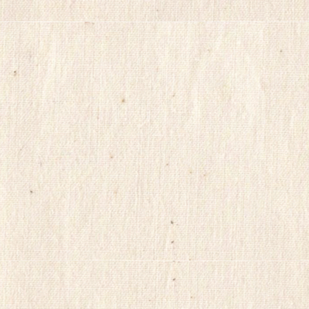
법
파
워
맨
Mifegymiso
코
리
아
건
강
무
료
만
남
어
플
만
남
사
이
트
순
위
viame2
kajino
onnews