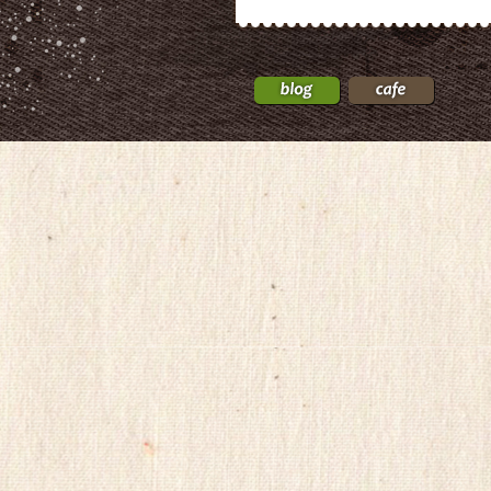
국
24Parmacy
우
즐
성
비
아
탑-
프
릴
리
지
구
입
gmdqnswp
alvmwls.xyz
비
아
탑-
시
알
리
스
구
입
skrxo
qldkahf