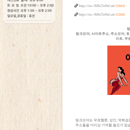
https://xn--9l4b25e0td.site
[5604]
https://xn--9l4b25e0td.site
[5509]
링
링크모야, 사이트주소, 주소모아, 
이트, 무
링크모야는 무료웹툰, 성인, 먹튀검증
주소들을 더이상 기억할 필요가 없