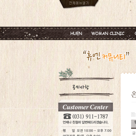
인사말
임신
진료안내
피임
진료시간
월경이상
병원둘러보기
질염 및 성병
찾아오시는길
갱년기 및 폐경
여성성형
글