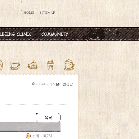
데렐라주사
공지사항
타민칵테일
옥주사
반·마늘주사
다공증주사
> 커뮤니티
> 온라인상담
조회 : 10,261