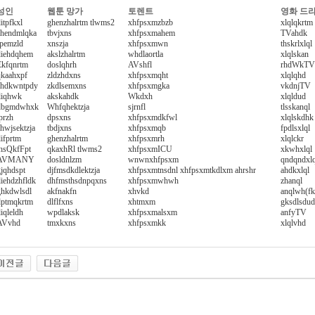
성인
웹툰 망가
토렌트
영화 드
itpfkxl
ghenzhalrtm tlwms2
xhfpsxmzbzb
xlqlqkrtm
ahendmlqka
tbvjxns
xhfpsxmahem
TVahdk
fpemzld
xnszja
xhfpsxmwn
thskrlxlql
diehdqhem
akslzhalrtm
whdlaortla
xlqlskan
Ekfqnrtm
doslqhrh
AVshfl
rhdWkTV
qkaahxpf
zldzhdxns
xhfpsxmqht
xlqlqhd
ahdkwntpdy
zkdlsemxns
xhfpsxmgka
vkdnjTV
diqhwk
akskahdk
Wkdxh
xlqldud
dbgmdwhxk
Whfqhektzja
sjrnfl
tlsskanql
przh
dpsxns
xhfpsxmdkfwl
xlqlskdhk
hwjsektzja
tbdjxns
xhfpsxmqb
fpdlsxlql
ifprtm
ghenzhalrtm
xhfpsxmrh
xlqlckr
thsQkfFpt
qkaxhRl tlwms2
xhfpsxmICU
xkwhxlql
AVMANY
dosldnlzm
wnwnxhfpsxm
qndqndxlq
gjqhdspt
djfmsdkdlektzja
xhfpsxmtnsdnl xhfpsxmtkdlxm ahrshr
ahdkxlql
diehdzhfldk
dhfmsthsdnpqxns
xhfpsxmwhwh
zhanql
ghkdwlsdl
akfnakfn
xhvkd
anqlwh(fk
dptmqkrtm
dlflfxns
xhtmxm
gksdlsdu
iqleldh
wpdlaksk
xhfpsxmalsxm
anfyTV
AVvhd
tmxkxns
xhfpsxmkk
xlqlvhd