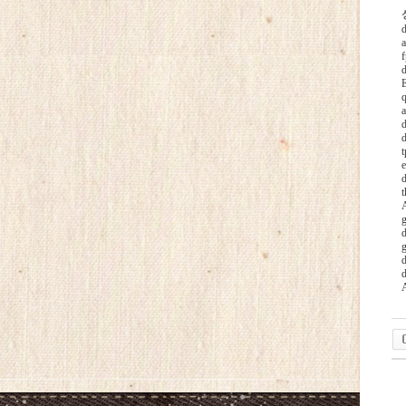
d
t
e
d
d
24
약