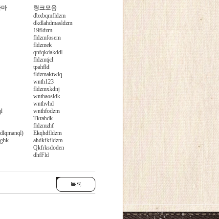
라마
링크모음
dbxbqmfldzm
dkdlahdmasldzm
19fldzm
fldzmfosem
fldzmek
qnfqkdakddl
fldzmtjcl
tpahfld
fldzmaktwlq
wnth123
fldzmxkdnj
wnthaosldk
wnthvhd
l
wnthfodzm
Tkrahdk
fldzmzhf
dlqmanql)
Ekqhdfldzm
dghk
ahdkfkfldzm
Qkfrksdoden
dhfFld