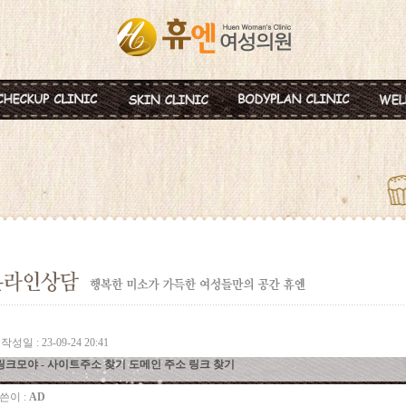
혈액종합검진
MTS
비만약물요법
신
미혼여성검진
IPL
지방분해주사
비
초기임신검진
Ionzyme
HPL 지방용해술
백
웨딩검진
레스틸렌
카복시테라피
태
갱년기검진
메디톡신
골
백신프로그램
작성일 : 23-09-24 20:41
링크모야 - 사이트주소 찾기 도메인 주소 링크 찾기
쓴이 :
AD