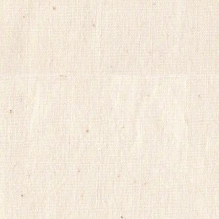
이
트
순
위
미
소
약
국
비
아
몰
비
아
마
켓
링
크
114
시
알
리
스
정
품
구
입