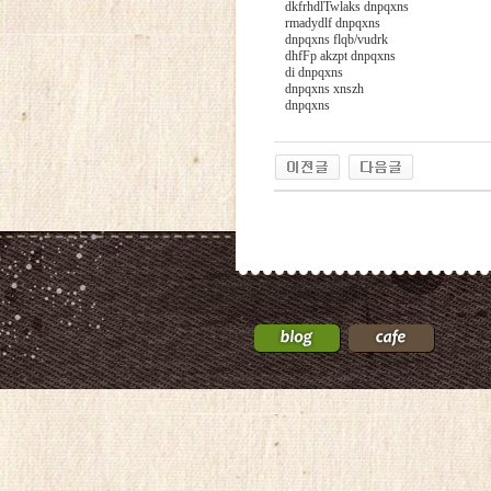
dkfrhdlTwlaks dnpqxns
rmadydlf dnpqxns
dnpqxns flqb/vudrk
dhfFp akzpt dnpqxns
di dnpqxns
dnpqxns xnszh
dnpqxns
24
약
국
24Parmacy
우
즐
성
비
아
탑-
프
릴
리
지
구