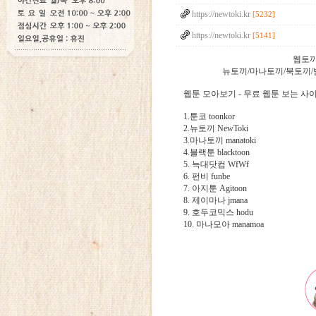
https://newtoki.kr
[5232]
https://newtoki.kr
[5141]
웹토끼
뉴토끼/마나토끼/북토끼/밤토
웹툰 모아보기 - 무료 웹툰 보는 사이트 
1.툰코 toonkor
2.뉴토끼 NewToki
3.마나토끼 manatoki
4.블랙툰 blacktoon
5. 늑대닷컴 WfWf
6. 펀비 funbe
7. 아지툰 Agitoon
8. 제이마나 jmana
9. 호두코믹스 hodu
10. 마나모아 manamoa