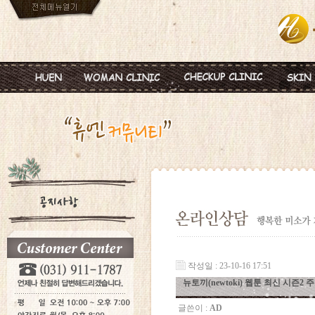
인사말
임신
혈액종합검진
MTS
진료안내
피임
미혼여성검진
IPL
진료시간
월경이상
초기임신검진
Ionz
병원둘러보기
질염 및 성병
웨딩검진
레스
찾아오시는길
갱년기 및 폐경
갱년기검진
메디
여성성형
백신프로그램
작성일 : 23-10-16 17:51
뉴토끼(newtoki) 웹툰 최신 시즌2
글쓴이 :
AD