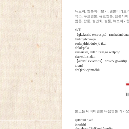
뉴토끼, 웹툰미리보기, 웹툰미리보기
믹스, 무료웹툰, 유료웹툰, 웹툰사이
짬툰, 탑툰, 썰만화, 썰툰, 뉴토끼 -
dkTl
【gkckszhd eksvustjs】 rmshadml dnaa
tladidydvnawja
sodwjdrhk dufwjd tkdl
dhkdrpdla
skavussla, ektl rufghsgo wntpdy!
ska ekfms zltm
【aldustl eksvustjs】 snskrk gownfrp
tuvmf
dhQkrk cjdmadldi
툰코는 네이버웹툰 다음웹툰 카카오
spttldml qlalf
tktodehf
akswhrgkf EoRkwl fpqpfjq