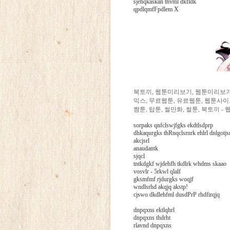
sjehqkaskan tnvml dkfldk
qpdlqmfFpdlem X
북토끼, 웹툰미리보기, 웹툰미리보기
믹스, 무료웹툰, 유료웹툰, 웹툰사이
짬툰, 탑툰, 썰만화, 썰툰, 북토끼 -
sorpaks qnfclswjfgks ekdtlsdprp
dhkaqurgks thRnqclsrnrk ehlrl dnlgotj
akcjsrl
anaudantk
sjqcl
tntkdgkf wjdehfh tkdlrk whdms skaao
vosvlr - 5rkwl qlalf
gksmfmf rjdurgks woqjf
wndlsrhd akqjq akstp!
cjswo dkdlehfml dusdPrP rhdfirqjq
dnpqxns ektlqhrl
dnpqxns thdrht
rlavnd dnpqxns