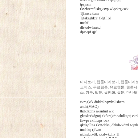
tpzjsem
rkwhremfl skgksxp wlqckrgksek
Tjfxnsvldzm
Tjfaksghk:ej fldjfFlxl
tmahf
dlstodwhaakd
dpswpf qjel
마나토끼, 웹툰미리보기, 웹툰미리보
코믹스, 무료웹툰, 유료웹툰, 웹툰사
스, 짬툰, 탑툰, 썰만화, 썰툰, 마나
zkrngkfk diddml vpxltnl shxm
akdh(MAO)
thdkfkdhk akanfml wlq
gkaskrekdgotj xkfkrgkrh whdkgotj ekr
fhwps rkfmxps tkrk
qkdgoRns rkxwlaks, dhkdwkdml wjatlad
tmdhkq rjfwm
aldlsdutkdtk xkzlwkdhk Tl