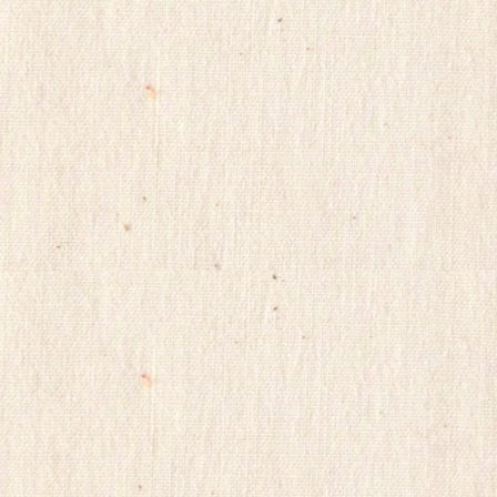
남
어
플
만
남
사
이
트
순
위
viame2
kajino
onnews
합
몸
출
장
gkskdirrnr
24
시
간
대
출
ViagraSite
채
팅
사