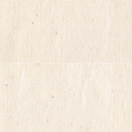
소
야
미
프
진
구
매
후
기
miko114
광
주
출
.
장
샵
rudak
vianews
Gmdqnswp
미
프
진
코
리
아
totoranking
moneyprime
돔