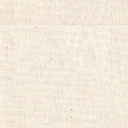
insuradb
18
모
아
24parmacy
mifegymiso
viagrastore
poao71
강
직
도
올
리
는
법
파
워
맨
Mifegymiso
코
리
아
건
강
무
료
만