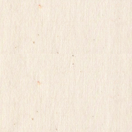
입
gmdqnswp
alvmwls.xyz
비
아
탑-
시
알
리
스
구
입
skrxo
qldkahf
실
시
간
무
료
채
팅
viagrasite
euromifegyn
althdirrnr
비
아
센
터