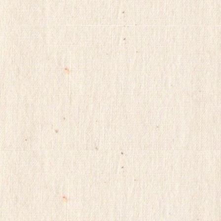
캔
디
약
국
myilsag
코
리
아
e
뉴
스
alvmwls
비
아
365
출
장
파
란
출
장
마
사
지
yudo82
yano77
주