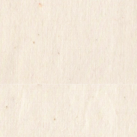
강
무
료
만
남
어
플
만
남
사
이
트
순
위
viame2
kajino
onnews
합
몸
출
장
gkskdirrnr
24
시
간
대
출