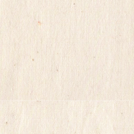
정
품
구
입
캔
디
약
국
myilsag
코
리
아
e
뉴
스
alvmwls
비
아
365
출
장
파
란
출
장
마
사