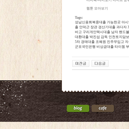
티비톡-다시보기 사이트 순위 
웹툰 모아보기
Tags:
성남신용회복중대출 가능한곳
아시
출
안덕근 장관
경산기대출 과다자 
바고
구리개인택시대출
남자 핸드볼
대환대출
박진섭 감독
인천토지담보
5차
경매대출
조혜원
진주무입고 
군포국민은행 비상금대출
타이젬
부
24
약
국
24Parmacy
우
즐
성
비
아
탑-
프