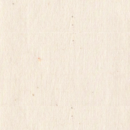
비
아
센
터
insuradb
18
모
아
24parmacy
mifegymiso
viagrastore
poao71
강
직
도
올
리
는
법
파
워
맨
Mifegymiso
코
리
아
건