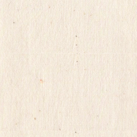
ViagraSite
채
팅
사
이
트
순
위
미
소
약
국
비
아
몰
비
아
마
켓
링
크
114
시
알
리
스