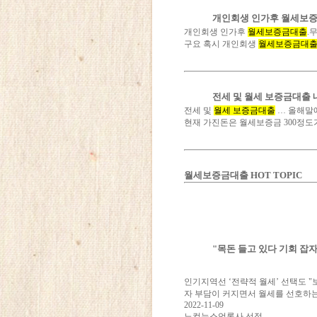
개인회생 인가후 월세보증
개인회생 인가후
월세보증금대출
.
구요 혹시 개인회생
월세보증금대
전세 및 월세 보증금대출 
전세 및
월세 보증금대출
… 올해말에
현재 가진돈은 월세보증금 300정
월세보증금대출 HOT TOPIC
"목돈 들고 있다 기회 잡
인기지역선 ‘전략적 월세’ 선택도 "
자 부담이 커지면서 월세를 선호하는
2022-11-09
노컷뉴스언론사 선정