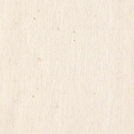
사
이
트
순
위
미
소
약
국
미
프
진
시
알
리
스
구
매
미
프
뉴
스
woao50
miko114
미
프
진