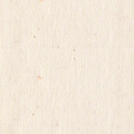
돔
클
럽
DOMCLUB
웹
토
끼
뉴
토
끼
천
사
약
국
24
약
국
drugpharm
tlrhfdirrnr
미
프
진
후
기
대
출
DB