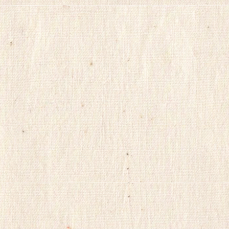
약
국
구
입
방
법
비
아
랭
킹
allmy
euromifegyn
노
란
출
장
샵
reu112
gyeongma
밍
키
넷
주
소
ViagraSilo
healthdb
LevitraKR