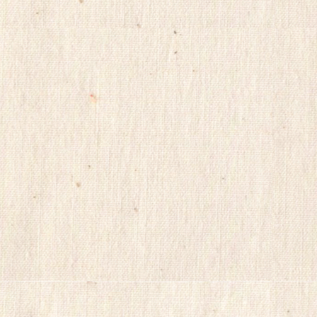
리
아
totoranking
moneyprime
돔
클
럽
DOMCLUB.top
미
프
블
로
그
비
아
구
매
bakala
racingbest
koreaviagra
신
규
노
제
휴
사
이