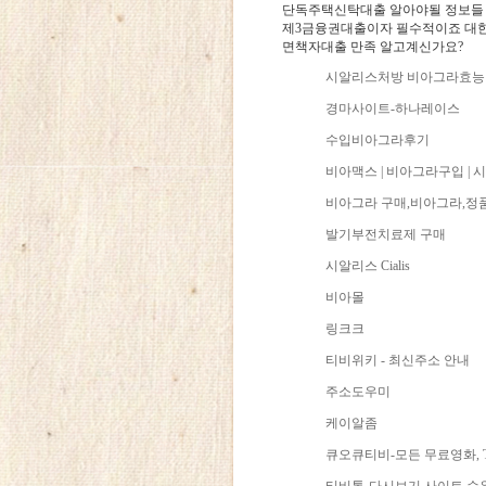
단독주택신탁대출 알아야될 정보들
제3금융권대출이자 필수적이죠 대
면책자대출 만족 알고계신가요?
시알리스처방 비아그라효능
경마사이트-하나레이스
수입비아그라후기
비아맥스 | 비아그라구입 |
비아그라 구매,비아그라,
발기부전치료제 구매
시알리스 Cialis
비아몰
링크크
티비위키 - 최신주소 안내
주소도우미
케이알좀
큐오큐티비-모든 무료영화, 