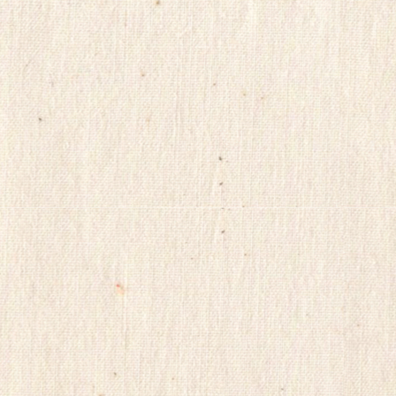
지
yudo82
yano77
주
소
야
미
프
진
구
매
후
기
miko114
광
주
출
.
장
샵
rudak
vianews
Gmdqnswp
미
프
진
코