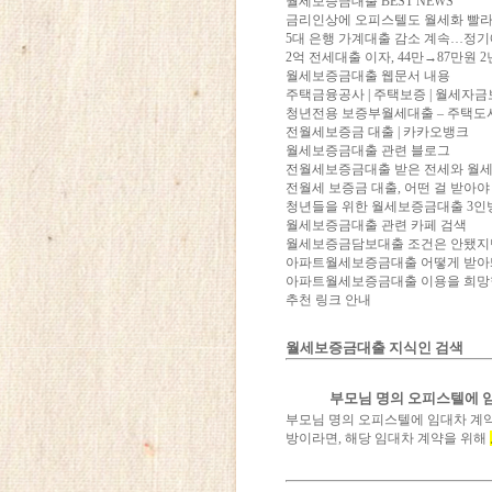
월세보증금대출 BEST NEWS
금리인상에 오피스텔도 월세화 빨
5대 은행 가계대출 감소 계속…정기예
2억 전세대출 이자, 44만→87만원 
월세보증금대출 웹문서 내용
주택금융공사 | 주택보증 | 월세자금
청년전용 보증부월세대출 – 주택도
전월세보증금 대출 | 카카오뱅크
월세보증금대출 관련 블로그
전월세보증금대출 받은 전세와 월세 
전월세 보증금 대출, 어떤 걸 받아야
청년들을 위한 월세보증금대출 3인
월세보증금대출 관련 카페 검색
월세보증금담보대출 조건은 안됐지만
아파트월세보증금대출 어떻게 받아
아파트월세보증금대출 이용을 희망
추천 링크 안내
월세보증금대출 지식인 검색
부모님 명의 오피스텔에 
부모님 명의 오피스텔에 임대차 계
방이라면, 해당 임대차 계약을 위해