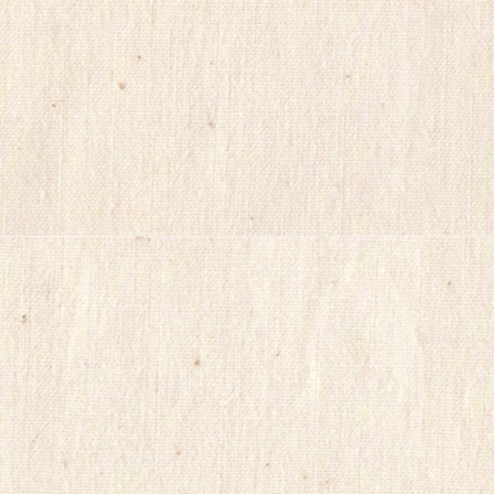
릴
리
지
구
입
gmdqnswp
alvmwls.xyz
비
아
탑-
시
알
리
스
구
입
skrxo
qldkahf
실
시
간
무
료
채
팅
viagrasite
euromifegyn
althdirrnr