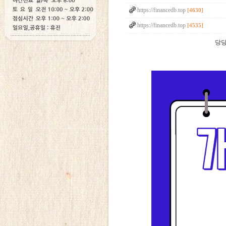
https://financedb.top
[4630]
https://financedb.top
[4535]
당당