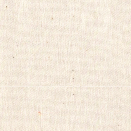
트
미
페
프
리
스
톤
유
머
판
vnnd33
MifeSilo
HD
포
럼
skrxodir
qmn320
financedb
대
출
후
기
최
신
토
렌
트