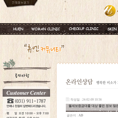
인사말
임신
혈액종합검진
MTS
진료안내
피임
미혼여성검진
IPL
진료시간
월경이상
초기임신검진
Ionz
병원둘러보기
질염 및 성병
웨딩검진
레스
찾아오시는길
갱년기 및 폐경
갱년기검진
메디
여성성형
백신프로그램
작성일 : 24-02-09 10:56
월세보증금대출 대상 좋은 정보 많은
글쓴이 :
AD