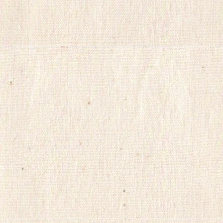
국
myilsag
코
리
아
e
뉴
스
alvmwls
비
아
365
출
장
파
란
출
장
마
사
지
yudo82
yano77
주
소
야
미