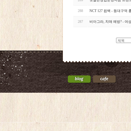
289
햇살론창업운영자금 트렌드 
288
NCT 127 컴백 - 동대구역
287
비아그라, 치매 예방? - 여
24
약
국
24Parmacy
우
즐
성
비
아
탑-
프
릴
리
지
구
입
gmdqnswp
alvmwls.xyz