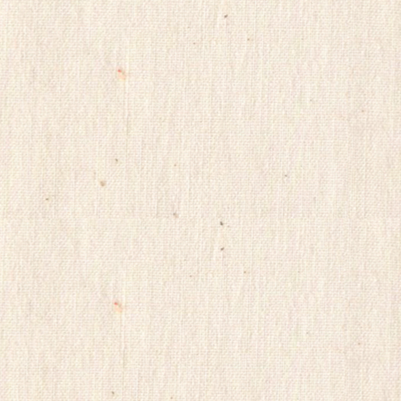
프
진
구
매
후
기
miko114
광
주
출
.
장
샵
rudak
vianews
Gmdqnswp
미
프
진
코
리
아
totoranking
moneyprime
돔
클
럽