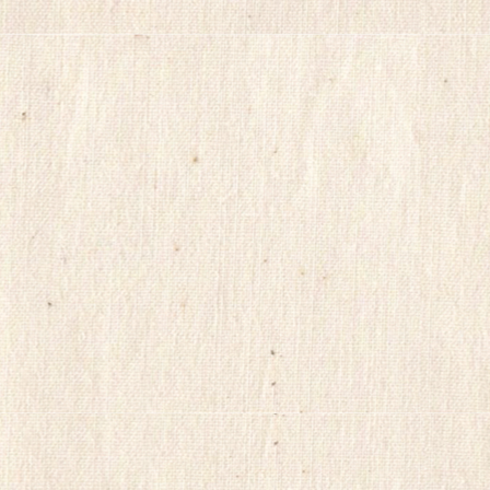
플
만
남
사
이
트
순
위
viame2
kajino
onnews
합
몸
출
장
gkskdirrnr
24
시
간
대
출
ViagraSite
채
팅
사
이
트