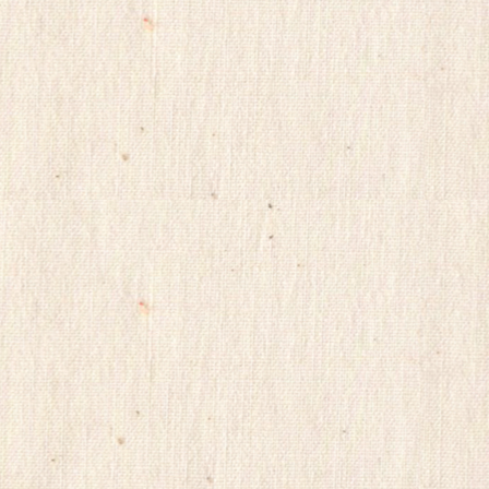
순
위
미
소
약
국
비
아
몰
비
아
마
켓
링
크
114
시
알
리
스
정
품
구
입
캔
디
약