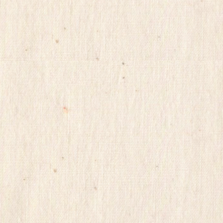
모
아
24parmacy
mifegymiso
viagrastore
poao71
강
직
도
올
리
는
법
파
워
맨
Mifegymiso
코
리
아
건
강
무
료
만
남
어