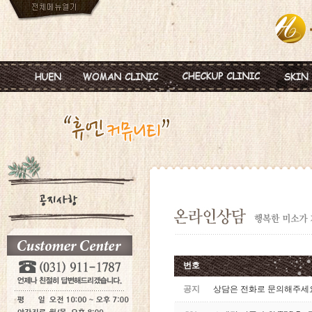
인사말
임신
혈액종합검진
MTS
진료안내
피임
미혼여성검진
IPL
진료시간
월경이상
초기임신검진
Ionz
병원둘러보기
질염 및 성병
웨딩검진
레스
찾아오시는길
갱년기 및 폐경
갱년기검진
메디
여성성형
백신프로그램
번호
공지
상담은 전화로 문의해주세요