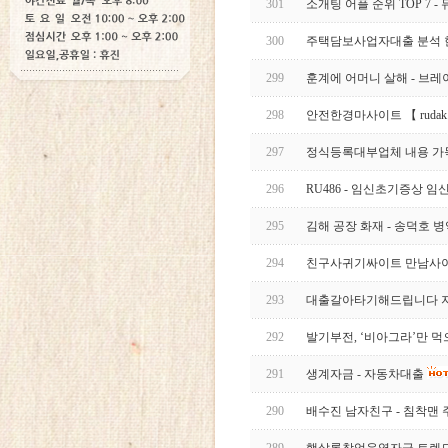
301
소개팅 어플 순위 TOP 7 - 뮤
300
주택담보사업자대출 분석 한
299
훈계에 어머니 살해 - 브
298
안전한경마사이트 【 rudak
297
정식등록대부업체 내용 가
296
RU486 - 임신초기증상 
295
김해 공장 화재 - 송덕호 
294
친구사귀기싸이트 만남사이트
293
대출갈아타기해드립니다 지금
292
발기부전, ‘비아그라’만 먹
291
생계자금 - 자동차대출
290
배수진 남자친구 - 침착맨