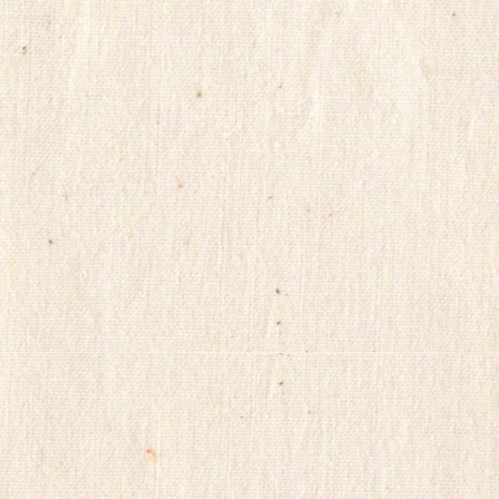
비
아
탑-
시
알
리
스
구
입
skrxo
qldkahf
실
시
간
무
료
채
팅
viagrasite
euromifegyn
althdirrnr
비
아
센
터
insuradb
18